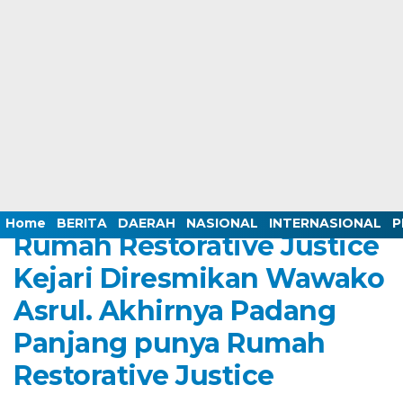
Home /
BERITA
/
BUDAYA
/
DAERAH
/
HUKUM
/
INTERNASIONAL
/
KEMENTERIAN
/
PERISTIWA
/
RUBRIK CAHAYA ILMU
Wednesday, 22 February 2023 - 22:03 WIB
Home
BERITA
DAERAH
NASIONAL
INTERNASIONAL
P
Rumah Restorative Justice
Kejari Diresmikan Wawako
Asrul. Akhirnya Padang
Panjang punya Rumah
Restorative Justice