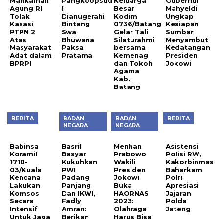
Mahkamah
Pangkoopsud
Keluarga
Gubernur
Agung RI
I
Besar
Mahyeldi
Tolak
Dianugerahi
Kodim
Ungkap
Kasasi
Bintang
0736/Batang
Kesiapan
PTPN 2
Swa
Gelar Tali
Sumbar
Atas
Bhuwana
Silaturahmi
Menyambut
Masyarakat
Paksa
bersama
Kedatangan
Adat dalam
Pratama
Kemenag
Presiden
BPRPI
dan Tokoh
Jokowi
Agama
Kab.
Batang
BERITA
BADAN
BADAN
BERITA
NEGARA
NEGARA
Babinsa
Basril
Menhan
Asistensi
Koramil
Basyar
Prabowo
Polisi RW,
1710-
Kukuhkan
Wakili
Kakorbinmas
03/Kuala
PWI
Presiden
Baharkam
Kencana
Padang
Jokowi
Polri
Lakukan
Panjang
Buka
Apresiasi
Komsos
Dan IKWI,
HAORNAS
Jajaran
Secara
Fadly
2023:
Polda
Intensif
Amran:
Olahraga
Jateng
Untuk Jaga
Berikan
Harus Bisa