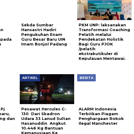
Sekda Sumbar
PKM UNP: laksanakan
an
Hansastri Hadiri
Transformasi Coaching
Pengukuhan Enam
Pelatih melalui
epada
Guru Besar Baru UIN
Pendekatan Holistik
n
Imam Bonjol Padang
Bagi Guru PJOK
/pelatih
ekstrakutikuler di
Kepulauan Mentawai.
ARTIKEL
BERITA
 Pj
Pesawat Hercules C-
ALARM Indonesia
baru,
130 Dari Skadron
Terbitkan Piagam
ng dan
Udara 33 Lanud Sultan
Penghargaan Rokok
Hasanuddin Angkut
Ilegal Manchester
10.446 Kg Bantuan
Kemanusiaan Ke