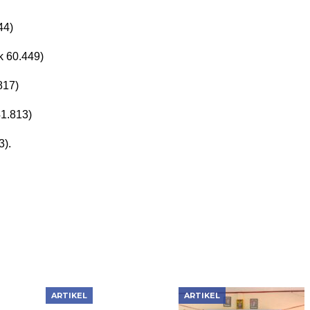
44)
k 60.449)
817)
1.813)
3).
ARTIKEL
ARTIKEL