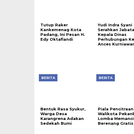
Tutup Raker
Yudi Indra Syani
Kankemenag Kota
Serahkan Jabat
Padang, Ini Pesan H.
Kepala Dinas
Edy Oktafiandi
Perhubungan K
Ances Kurniawa
BERITA
BERITA
Bentuk Rasa Syukur,
Piala Pencitraan
Warga Desa
Walikota Pekan
Karangrena Adakan
Lomba Memanci
Sedekah Bumi
Berenang Gratis