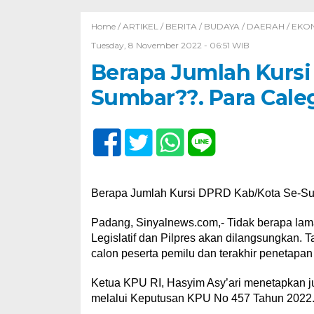
Home /
ARTIKEL
/
BERITA
/
BUDAYA
/
DAERAH
/
EKO
Tuesday, 8 November 2022 - 06:51 WIB
Berapa Jumlah Kursi
Sumbar??. Para Cale
Berapa Jumlah Kursi DPRD Kab/Kota Se-Su
Padang, Sinyalnews.com,- Tidak berapa lama
Legislatif dan Pilpres akan dilangsungkan. 
calon peserta pemilu dan terakhir penetapa
Ketua KPU RI, Hasyim Asy’ari menetapkan 
melalui Keputusan KPU No 457 Tahun 2022