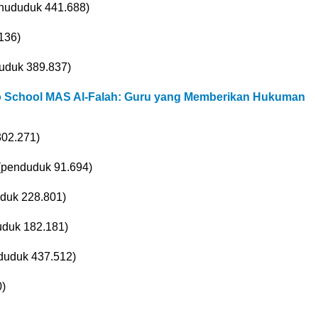
enududuk 441.688)
136)
duduk 389.837)
to School MAS Al-Falah: Guru yang Memberikan Hukuman
302.271)
(penduduk 91.694)
duk 228.801)
uduk 182.181)
duduk 437.512)
)