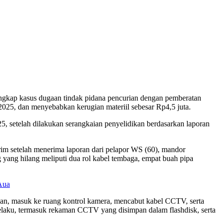
ungkap kasus dugaan tindak pidana pencurian dengan pemberatan
2025, dan menyebabkan kerugian materiil sebesar Rp4,5 juta.
25, setelah dilakukan serangkaian penyelidikan berdasarkan laporan
im setelah menerima laporan dari pelapor WS (60), mandor
g yang hilang meliputi dua rol kabel tembaga, empat buah pipa
Aua
n, masuk ke ruang kontrol kamera, mencabut kabel CCTV, serta
pelaku, termasuk rekaman CCTV yang disimpan dalam flashdisk, serta