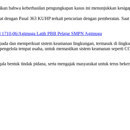
ikan bahwa keberhasilan pengungkapan kasus ini menunjukkan kesigap
ijerat dengan Pasal 363 KUHP terkait pencurian dengan pemberatan. Saa
mil 1710-06/Agimuga Latih PBB Pelajar SMPN Agimuga
spada dan memperkuat sistem keamanan lingkungan, termasuk di lingku
gelola tempat usaha, untuk memastikan sistem keamanan seperti CCTV 
la bentuk tindak pidana, serta mengajak masyarakat untuk terus beke