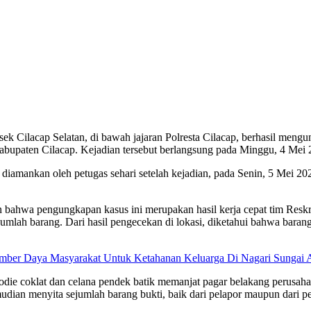
 Cilacap Selatan, di bawah jajaran Polresta Cilacap, berhasil meng
Kabupaten Cilacap. Kejadian tersebut berlangsung pada Minggu, 4 Mei 
 diamankan oleh petugas sehari setelah kejadian, pada Senin, 5 Mei 20
bahwa pengungkapan kasus ini merupakan hasil kerja cepat tim Reskr
ejumlah barang. Dari hasil pengecekan di lokasi, diketahui bahwa baran
umber Daya Masyarakat Untuk Ketahanan Keluarga Di Nagari Sungai 
e coklat dan celana pendek batik memanjat pagar belakang perusahaa
udian menyita sejumlah barang bukti, baik dari pelapor maupun dari 