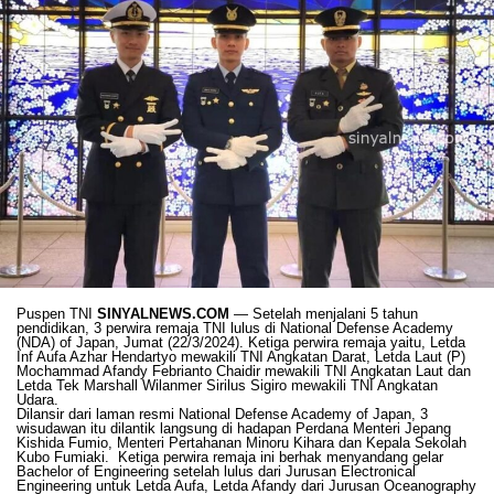
Puspen TNI
SINYALNEWS.COM
— Setelah menjalani 5 tahun
pendidikan, 3 perwira remaja TNI lulus di National Defense Academy
(NDA) of Japan, Jumat (22/3/2024). Ketiga perwira remaja yaitu, Letda
Inf Aufa Azhar Hendartyo mewakili TNI Angkatan Darat, Letda Laut (P)
Mochammad Afandy Febrianto Chaidir mewakili TNI Angkatan Laut dan
Letda Tek Marshall Wilanmer Sirilus Sigiro mewakili TNI Angkatan
Udara.
Dilansir dari laman resmi National Defense Academy of Japan, 3
wisudawan itu dilantik langsung di hadapan Perdana Menteri Jepang
Kishida Fumio, Menteri Pertahanan Minoru Kihara dan Kepala Sekolah
Kubo Fumiaki. Ketiga perwira remaja ini berhak menyandang gelar
Bachelor of Engineering setelah lulus dari Jurusan Electronical
Engineering untuk Letda Aufa, Letda Afandy dari Jurusan Oceanography