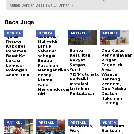
Kuliah Dengan Beasiswa Di Unhan RI
Baca Juga
BERITA
BERITA
ARTIKEL
ARTIKEL
Quick
Gubernur
Respon
Mahyeldi
Kapolres
Lantik
Bantu
Dua Kasus
Pasaman
Sabar AS
Kesulitan
Penganiayaan
Barat Ke
sebagai
Rakyat,
Ringan
Lokasi
Bupati
Satgas
Terjadi di
Longsor
Pasaman
Yonif
Area
Polongan
Menngantikan
715/Motuliato
Wisata
Anam Talu
Benny
Perbaiki
Benteng
Utama
Instalasi
Pendem,
yang
Listrik di
Dua Pelaku
Mengundurkan
Perbatasan
Dijatuhi
Diri
Hukuman
Tipiring
ARTIKEL
ARTIKEL
ARTIKEL
BERITA
Hardiknas,
Polri Kirim
Wakil
Bantuan