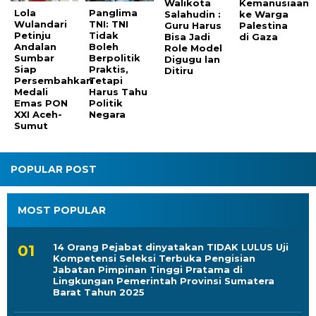
Walikota
Kemanusiaan
Lola
Panglima
Salahudin :
ke Warga
Wulandari
TNI: TNI
Guru Harus
Palestina
Petinju
Tidak
Bisa Jadi
di Gaza
Andalan
Boleh
Role Model
Sumbar
Berpolitik
Digugu lan
Siap
Praktis,
Ditiru
Persembahkan
Tetapi
Medali
Harus Tahu
Emas PON
Politik
XXI Aceh-
Negara
Sumut
POPULAR POST
MOST POPULAR
14 Orang Pejabat dinyatakan TIDAK LULUS Uji
Kompetensi Seleksi Terbuka Pengisian
Jabatan Pimpinan Tinggi Pratama di
Lingkungan Pemerintah Provinsi Sumatera
Barat Tahun 2025