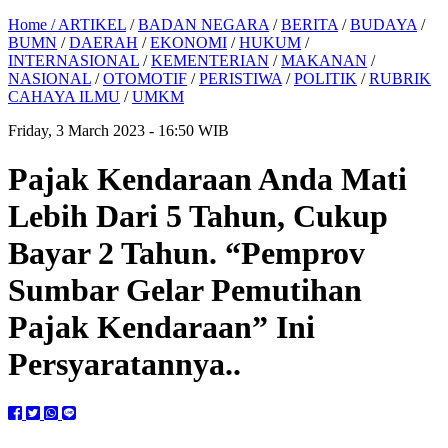
Home /
ARTIKEL
/
BADAN NEGARA
/
BERITA
/
BUDAYA
/
BUMN
/
DAERAH
/
EKONOMI
/
HUKUM
/
INTERNASIONAL
/
KEMENTERIAN
/
MAKANAN
/
NASIONAL
/
OTOMOTIF
/
PERISTIWA
/
POLITIK
/
RUBRIK
CAHAYA ILMU
/
UMKM
Friday, 3 March 2023 - 16:50 WIB
Pajak Kendaraan Anda Mati
Lebih Dari 5 Tahun, Cukup
Bayar 2 Tahun. “Pemprov
Sumbar Gelar Pemutihan
Pajak Kendaraan” Ini
Persyaratannya..