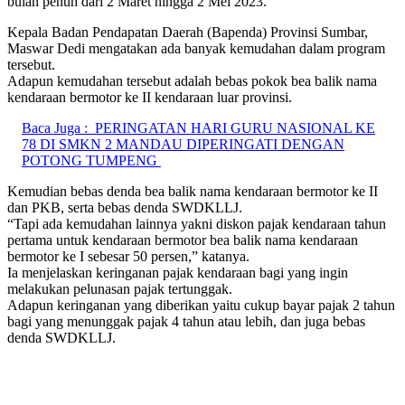
bulan penuh dari 2 Maret hingga 2 Mei 2023.
Kepala Badan Pendapatan Daerah (Bapenda) Provinsi Sumbar,
Maswar Dedi mengatakan ada banyak kemudahan dalam program
tersebut.
Adapun kemudahan tersebut adalah bebas pokok bea balik nama
kendaraan bermotor ke II kendaraan luar provinsi.
Baca Juga :
PERINGATAN HARI GURU NASIONAL KE
78 DI SMKN 2 MANDAU DIPERINGATI DENGAN
POTONG TUMPENG
Kemudian bebas denda bea balik nama kendaraan bermotor ke II
dan PKB, serta bebas denda SWDKLLJ.
“Tapi ada kemudahan lainnya yakni diskon pajak kendaraan tahun
pertama untuk kendaraan bermotor bea balik nama kendaraan
bermotor ke I sebesar 50 persen,” katanya.
Ia menjelaskan keringanan pajak kendaraan bagi yang ingin
melakukan pelunasan pajak tertunggak.
Adapun keringanan yang diberikan yaitu cukup bayar pajak 2 tahun
bagi yang menunggak pajak 4 tahun atau lebih, dan juga bebas
denda SWDKLLJ.