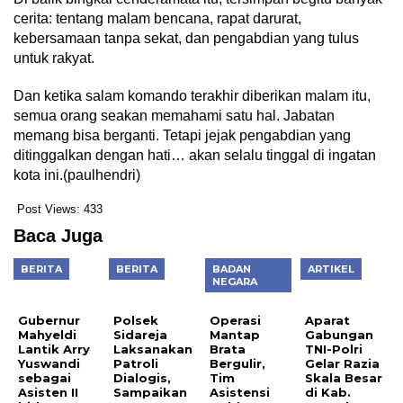
cerita: tentang malam bencana, rapat darurat,
kebersamaan tanpa sekat, dan pengabdian yang tulus
untuk rakyat.
Dan ketika salam komando terakhir diberikan malam itu,
semua orang seakan memahami satu hal. Jabatan
memang bisa berganti. Tetapi jejak pengabdian yang
ditinggalkan dengan hati… akan selalu tinggal di ingatan
kota ini.(paulhendri)
Post Views:
433
Baca Juga
BERITA
BERITA
BADAN
ARTIKEL
NEGARA
Gubernur
Polsek
Operasi
Aparat
Mahyeldi
Sidareja
Mantap
Gabungan
Lantik Arry
Laksanakan
Brata
TNI-Polri
Yuswandi
Patroli
Bergulir,
Gelar Razia
sebagai
Dialogis,
Tim
Skala Besar
Asisten II
Sampaikan
Asistensi
di Kab.