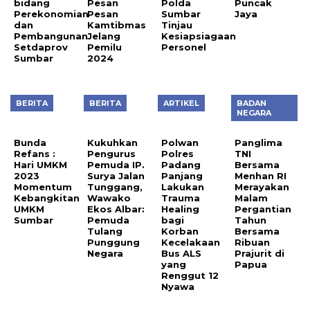
bidang
Pesan
Polda
Puncak
Perekonomian
Pesan
Sumbar
Jaya
dan
Kamtibmas
Tinjau
Pembangunan
Jelang
Kesiapsiagaan
Setdaprov
Pemilu
Personel
Sumbar
2024
BERITA
BERITA
ARTIKEL
BADAN
NEGARA
Bunda
Kukuhkan
Polwan
Panglima
Refans :
Pengurus
Polres
TNI
Hari UMKM
Pemuda IP.
Padang
Bersama
2023
Surya Jalan
Panjang
Menhan RI
Momentum
Tunggang,
Lakukan
Merayakan
Kebangkitan
Wawako
Trauma
Malam
UMKM
Ekos Albar:
Healing
Pergantian
Sumbar
Pemuda
bagi
Tahun
Tulang
Korban
Bersama
Punggung
Kecelakaan
Ribuan
Negara
Bus ALS
Prajurit di
yang
Papua
Renggut 12
Nyawa