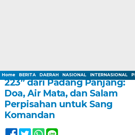
Home /
BERITA
/
DAERAH
/
HUKUM
/
KOTA PADANG PANJANG
/
NASIONAL
/
PERISTIWA
/
SUMBAR
/
TNI
Tuesday, 26 May 2026 - 12:43 WIB
Home
BERITA
DAERAH
NASIONAL
INTERNASIONAL
P
223” dari Padang Panjang:
Doa, Air Mata, dan Salam
Perpisahan untuk Sang
Komandan