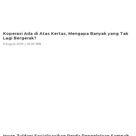
Koperasi Ada di Atas Kertas, Mengapa Banyak yang Tak
Lagi Bergerak?
8 August 2026 | 18:40 WIB
Irwan Zuldani Sosialisasikan Perda Pengelolaan Sampah,