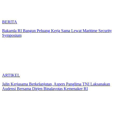
BERITA
Bakamla RI Bangun Peluang Kerja Sama Lewat Maritime Security
Symposium
ARTIKEL
Jalin Kerjasama Berkelanjutan, Aspers Panglima TNI Laksanakan
Audensi Bersama Dirjen Binalavotas Kemenaker RI