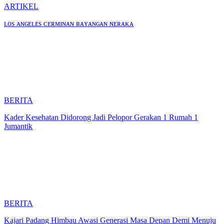
ARTIKEL
ʟᴏs ᴀɴɢᴇʟᴇs ᴄᴇʀᴍɪɴᴀɴ ʙᴀʏᴀɴɢᴀɴ ɴᴇʀᴀᴋᴀ
BERITA
Kader Kesehatan Didorong Jadi Pelopor Gerakan 1 Rumah 1
Jumantik
BERITA
Kajari Padang Himbau Awasi Generasi Masa Depan Demi Menuju