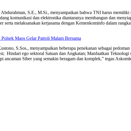
durahman, S.E., M.Si., menyampaikan bahwa TNI harus memiliki sist
bidang komunikasi dan elektronika diantaranya membangun dan menyi
er serta melaksanakan kerjasama dengan Kemenkominfo dalam rangka 
 Polsek Maos Gelar Patroli Malam Bersama
stono, S.Sos., menyampaikan beberapa penekanan sebagai pedoman 
si; Hindari ego sektoral Satuan dan Angkatan; Manfaatkan Teknologi sat
pi ancaman Siber yang semakin beragam dan komplek,” tegas Askoml