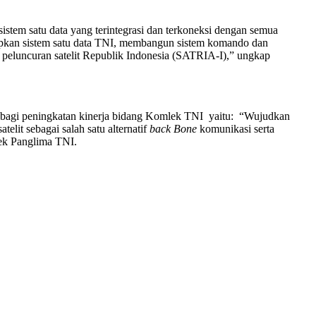
em satu data yang terintegrasi dan terkoneksi dengan semua
apkan sistem satu data TNI, membangun sistem komando dan
peluncuran satelit Republik Indonesia (SATRIA-I),” ungkap
bagi peningkatan kinerja bidang Komlek TNI yaitu: “Wujudkan
elit sebagai salah satu alternatif
back Bone
komunikasi serta
ek Panglima TNI.