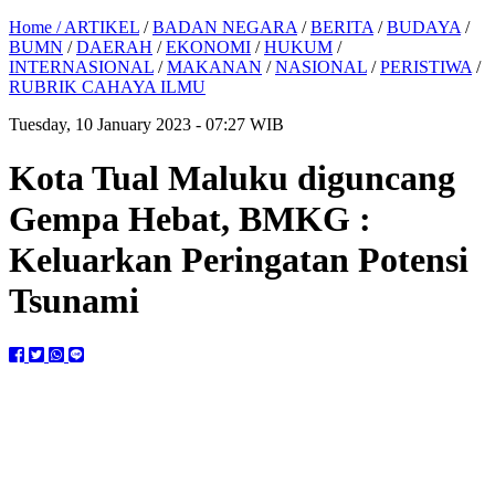
Home /
ARTIKEL
/
BADAN NEGARA
/
BERITA
/
BUDAYA
/
BUMN
/
DAERAH
/
EKONOMI
/
HUKUM
/
INTERNASIONAL
/
MAKANAN
/
NASIONAL
/
PERISTIWA
/
RUBRIK CAHAYA ILMU
Tuesday, 10 January 2023 - 07:27 WIB
Kota Tual Maluku diguncang
Gempa Hebat, BMKG :
Keluarkan Peringatan Potensi
Tsunami