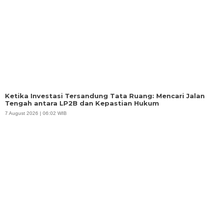
Bukittinggi Benahi Wajah Kota dan Amankan
Aset, Sekda: Kota Menarik Jadi Kunci
Menggerakkan Ekonomi
6 August 2026 | 00:22 WIB
Bangga Memakai Produk Sendiri, Itulah Titik
Awal UMKM Naik Kelas
5 August 2026 | 21:09 WIB
Ketika Teman Menjadi Penyelamat
5 August 2026 | 20:19 WIB
Ketika Jalan Nasional Tak Lagi Milik
Kendaraan
4 August 2026 | 23:54 WIB