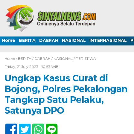
Home
BERITA
DAERAH
NASIONAL
INTERNASIONAL
P
Home /
BERITA
/
DAERAH
/
NASIONAL
/
PERISTIWA
Friday, 21 July 2023 - 10:53 WIB
Ungkap Kasus Curat di
Bojong, Polres Pekalongan
Tangkap Satu Pelaku,
Satunya DPO