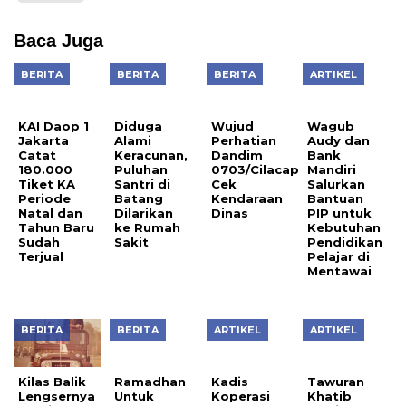
Baca Juga
BERITA
BERITA
BERITA
ARTIKEL
KAI Daop 1
Diduga
Wujud
Wagub
Jakarta
Alami
Perhatian
Audy dan
Catat
Keracunan,
Dandim
Bank
180.000
Puluhan
0703/Cilacap
Mandiri
Tiket KA
Santri di
Cek
Salurkan
Periode
Batang
Kendaraan
Bantuan
Natal dan
Dilarikan
Dinas
PIP untuk
Tahun Baru
ke Rumah
Kebutuhan
Sudah
Sakit
Pendidikan
Terjual
Pelajar di
Mentawai
BERITA
BERITA
ARTIKEL
ARTIKEL
Kilas Balik
Ramadhan
Kadis
Tawuran
Lengsernya
Untuk
Koperasi
Khatib