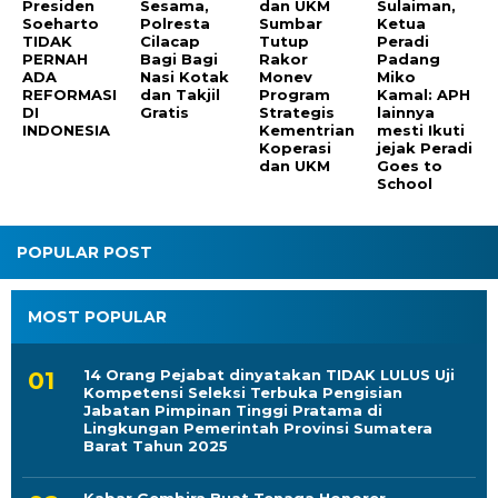
Presiden
Sesama,
dan UKM
Sulaiman,
Soeharto
Polresta
Sumbar
Ketua
TIDAK
Cilacap
Tutup
Peradi
PERNAH
Bagi Bagi
Rakor
Padang
ADA
Nasi Kotak
Monev
Miko
REFORMASI
dan Takjil
Program
Kamal: APH
DI
Gratis
Strategis
lainnya
INDONESIA
Kementrian
mesti Ikuti
Koperasi
jejak Peradi
dan UKM
Goes to
School
POPULAR POST
MOST POPULAR
14 Orang Pejabat dinyatakan TIDAK LULUS Uji
Kompetensi Seleksi Terbuka Pengisian
Jabatan Pimpinan Tinggi Pratama di
Lingkungan Pemerintah Provinsi Sumatera
Barat Tahun 2025
Kabar Gembira Buat Tenaga Honorer