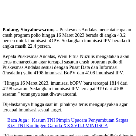
Padang, Sinyalnews.com, –
Puskesmas Andalas mencatat capaian
crash program polio hingga 16 Maret 2023 berada di angka 43,2
persen untuk imunisasi bOPV. Sedangkan imunisasi IPV berada di
angka masih 22,4 persen.
Kepala Puskesmas Andalas, Weni Fitria Nuzulis mengatakan akan
terus menargetkan agar tercapai sasaran crash program polio di
Puskesmas Andalas sesuai dengan Pusat Data dan Informasi
(Pusdatin) yaitu 4198 imunisasi BoPV dan 4108 imunisasi IPV.
“Hingga 16 Maret 2023, imunisasi bOPV baru tercapai 1814 dari
4198 sasaran. Sedangkan imunisasi IPV tercapai 919 dari 4108
sasaran,” terangnya saat diwawancarai.
Dijelaskannya hingga saat ini pihaknya terus mengupayakan agar
tercapai imunisasi sesuai target.
Baca Juga :
Kasum TNI Pimpin Upacara Penyambutan Satgas
Kizi TNI Kontingen Garuda XXXVII-J MINUSCA
“Kita terus menargetkan agar tercapai sasaran, alhamdulillah dibantu