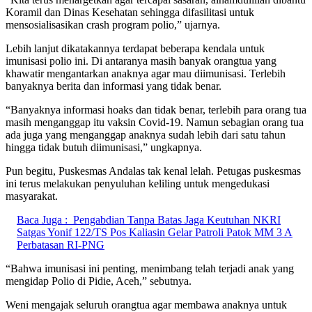
Koramil dan Dinas Kesehatan sehingga difasilitasi untuk
mensosialisasikan crash program polio,” ujarnya.
Lebih lanjut dikatakannya terdapat beberapa kendala untuk
imunisasi polio ini. Di antaranya masih banyak orangtua yang
khawatir mengantarkan anaknya agar mau diimunisasi. Terlebih
banyaknya berita dan informasi yang tidak benar.
“Banyaknya informasi hoaks dan tidak benar, terlebih para orang tua
masih menganggap itu vaksin Covid-19. Namun sebagian orang tua
ada juga yang menganggap anaknya sudah lebih dari satu tahun
hingga tidak butuh diimunisasi,” ungkapnya.
Pun begitu, Puskesmas Andalas tak kenal lelah. Petugas puskesmas
ini terus melakukan penyuluhan keliling untuk mengedukasi
masyarakat.
Baca Juga :
Pengabdian Tanpa Batas Jaga Keutuhan NKRI
Satgas Yonif 122/TS Pos Kaliasin Gelar Patroli Patok MM 3 A
Perbatasan RI-PNG
“Bahwa imunisasi ini penting, menimbang telah terjadi anak yang
mengidap Polio di Pidie, Aceh,” sebutnya.
Weni mengajak seluruh orangtua agar membawa anaknya untuk