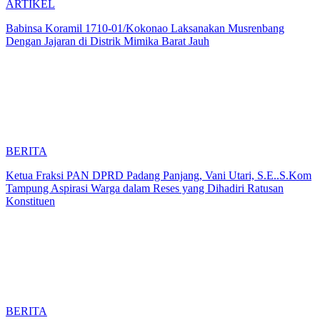
ARTIKEL
Babinsa Koramil 1710-01/Kokonao Laksanakan Musrenbang
Dengan Jajaran di Distrik Mimika Barat Jauh
BERITA
Ketua Fraksi PAN DPRD Padang Panjang, Vani Utari, S.E..S.Kom
Tampung Aspirasi Warga dalam Reses yang Dihadiri Ratusan
Konstituen
BERITA