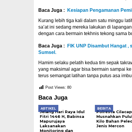
Baca Juga :
Kesiapan Pengamanan Pemilu,
Kurang lebih tiga kali dalam satu minggu lat
sa’at ini sedang mereka lakukan di lapang
dengan cara bermain tekhnis tekong sama bo
Baca Juga :
FIK UNP Disambut Hangat , s
Sumsel.
Hamim selaku pelatih kedua tim sepak takra
yang maksimal agar bisa bermain sampai ke tin
terus semangat latihan tanpa putus asa imb
Post Views:
80
Baca Juga
ARTIKEL
BERITA
Jelang Hari Raya Idul
Polresta Cilacap
Fitri 1446 H, Babinsa
Musnahkan Pulu
Mapurujaya
Kilo Bahan Pele
Laksanakan
Jenis Mercon
Monitoring dan