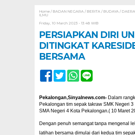
Home /
BADAN NEGARA
/
BERITA
/
BUDAYA
/
DAER
ILMU
Friday, 10 March 2023 - 13:48 WIB
PERSIAPKAN DIRI 
DITINGKAT KARESI
BERSAMA
Pekalongan,Sinyalnews.com-
Dalam rangka
Pekalongan tim sepak takraw SMK Negeri 3 
SMA Negeri 4 Kota Pekalongan.( 10 Maret 20
Dengan penuh semangat tanpa mengenal lela
latihan bersama dimulai dari kedua tim sepak