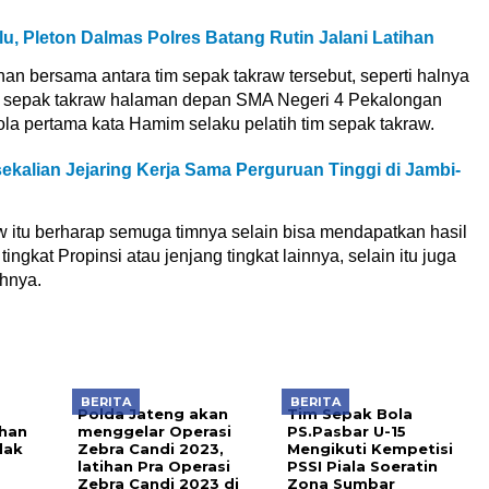
 Pleton Dalmas Polres Batang Rutin Jalani Latihan
ihan bersama antara tim sepak takraw tersebut, seperti halnya
an sepak takraw halaman depan SMA Negeri 4 Pekalongan
la pertama kata Hamim selaku pelatih tim sepak takraw.
ekalian Jejaring Kerja Sama Perguruan Tinggi di Jambi-
w itu berharap semuga timnya selain bisa mendapatkan hasil
gkat Propinsi atau jenjang tingkat lainnya, selain itu juga
uhnya.
BERITA
BERITA
Polda Jateng akan
Tim Sepak Bola
han
menggelar Operasi
PS.Pasbar U-15
dak
Zebra Candi 2023,
Mengikuti Kempetisi
latihan Pra Operasi
PSSI Piala Soeratin
Zebra Candi 2023 di
Zona Sumbar