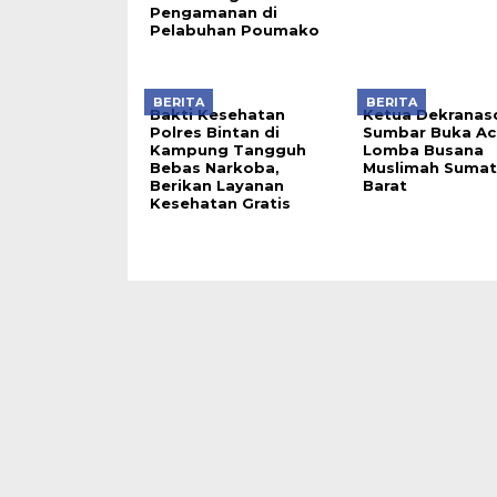
Pengamanan di
Pelabuhan Poumako
BERITA
BERITA
Bakti Kesehatan
Ketua Dekranas
Polres Bintan di
Sumbar Buka Ac
Kampung Tangguh
Lomba Busana
Bebas Narkoba,
Muslimah Sumat
Berikan Layanan
Barat
Kesehatan Gratis