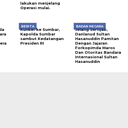
lakukan menjelang
Operasi mulai.
BERITA
BADAN NEGARA
da
Kunker ke Sumbar,
Jelang Sertijab,
ara
Kapolda Sumbar
Danlanud Sultan
sambut Kedatangan
Hasanuddin Pamitan
era
Presiden RI
Dengan Jajaran
Forkopimda Maros
Dan Otoritas Bandara
Internasional Sultan
Hasanuddin