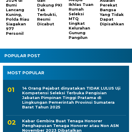
2024 di
dan
Adalah
Ikhlas Tuan
Bumi
Dukung PKI
Perekat
Rumah
Lancang
Tak
Bangsa
Seleksi
Kuning,
Terbukti,
Yang Tidak
MTQ
Polda Riau
Resmi
Dapat
tingkat
Siagakan
Dicabut
Dipisahkan
Kelurahan
977
Gunung
Personil
Pangilun
POPULAR POST
MOST POPULAR
14 Orang Pejabat dinyatakan TIDAK LULUS Uji
Kompetensi Seleksi Terbuka Pengisian
Jabatan Pimpinan Tinggi Pratama di
Lingkungan Pemerintah Provinsi Sumatera
Barat Tahun 2025
Kabar Gembira Buat Tenaga Honorer
Penghapusan Tenaga Honorer atau Non ASN
November 2023 Dibatalkan