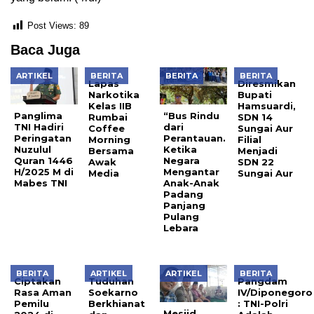
Post Views:
89
Baca Juga
ARTIKEL
BERITA
BERITA
BERITA
Lapas
Diresmikan
Narkotika
Bupati
Kelas IIB
Hamsuardi,
Panglima
“Bus Rindu
Rumbai
SDN 14
TNI Hadiri
dari
Coffee
Sungai Aur
Peringatan
Perantauan.
Morning
Filial
Nuzulul
Ketika
Bersama
Menjadi
Quran 1446
Negara
Awak
SDN 22
H/2025 M di
Mengantar
Media
Sungai Aur
Mabes TNI
Anak-Anak
Padang
Panjang
Pulang
Lebara
BERITA
ARTIKEL
ARTIKEL
BERITA
Ciptakan
Tuduhan
Pangdam
Rasa Aman
Soekarno
IV/Diponegoro
Pemilu
Berkhianat
: TNI-Polri
Mesjid