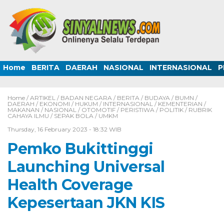
Home
BERITA
DAERAH
NASIONAL
INTERNASIONAL
P
Home /
ARTIKEL
/
BADAN NEGARA
/
BERITA
/
BUDAYA
/
BUMN
/
DAERAH
/
EKONOMI
/
HUKUM
/
INTERNASIONAL
/
KEMENTERIAN
/
MAKANAN
/
NASIONAL
/
OTOMOTIF
/
PERISTIWA
/
POLITIK
/
RUBRIK
CAHAYA ILMU
/
SEPAK BOLA
/
UMKM
Thursday, 16 February 2023 - 18:32 WIB
Pemko Bukittinggi
Launching Universal
Health Coverage
Kepesertaan JKN KIS