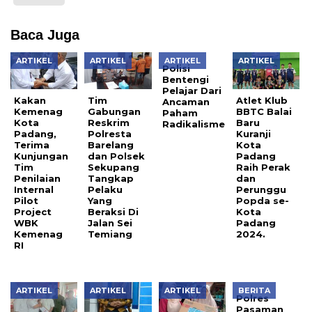
Baca Juga
ARTIKEL
ARTIKEL
ARTIKEL
ARTIKEL
Polisi
Bentengi
Pelajar Dari
Kakan
Tim
Atlet Klub
Ancaman
Kemenag
Gabungan
BBTC Balai
Paham
Kota
Reskrim
Baru
Radikalisme
Padang,
Polresta
Kuranji
Terima
Barelang
Kota
Kunjungan
dan Polsek
Padang
Tim
Sekupang
Raih Perak
Penilaian
Tangkap
dan
Internal
Pelaku
Perunggu
Pilot
Yang
Popda se-
Project
Beraksi Di
Kota
WBK
Jalan Sei
Padang
Kemenag
Temiang
2024.
RI
ARTIKEL
ARTIKEL
ARTIKEL
BERITA
Polres
Pasaman