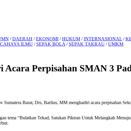
UMN
/
DAERAH
/
EKONOMI
/
HUKUM
/
INTERNASIONAL
/
K
 CAHAYA ILMU
/
SEPAK BOLA
/
SEPAK TAKRAU
/
UMKM
iri Acara Perpisahan SMAN 3 Pa
v Sumatera Barat, Drs, Barlius, MM menghadiri acara perpisahan S
n tema “Bulatkan Tekad, Satukan Pikiran Untuk Melangkah Menuju Ke
ebut.