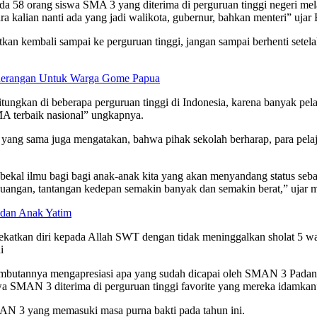
a 58 orang siswa SMA 3 yang diterima di perguruan tinggi negeri mel
kalian nanti ada yang jadi walikota, gubernur, bahkan menteri” ujar B
utkan kembali sampai ke perguruan tinggi, jangan sampai berhenti sete
Penerangan Untuk Warga Gome Papua
ungkan di beberapa perguruan tinggi di Indonesia, karena banyak pela
A terbaik nasional” ungkapnya.
g sama juga mengatakan, bahwa pihak sekolah berharap, para pelajar
i bekal ilmu bagi bagi anak-anak kita yang akan menyandang status s
rjuangan, tantangan kedepan semakin banyak dan semakin berat,” uja
 dan Anak Yatim
ndekatkan diri kepada Allah SWT dengan tidak meninggalkan sholat 5 
i
utannya mengapresiasi apa yang sudah dicapai oleh SMAN 3 Padang. 
swa SMAN 3 diterima di perguruan tinggi favorite yang mereka idamka
MAN 3 yang memasuki masa purna bakti pada tahun ini.