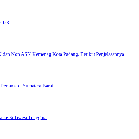
 2023
 dan Non ASN Kemenag Kota Padang, Berikut Penjelasannya
Pertama di Sumatera Barat
a ke Sulawesi Tenggara