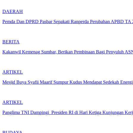
DAERAH
Pemda Dan DPRD Pasbar Sepakati Ranperda Perubahan APBD TA
BERITA
Kakanwil Kemenag Sumbar, Berikan Pembinaan Bagi Penyuluh ASN
ARTIKEL
Mesjid Buya Syafii Maarif Sumpur Kudus Mendapat Sedekah Energi 
ARTIKEL
Panglima TNI Dampingi Presiden RI di Hari Ketiga Kunjungan Kerj
BUDAYA