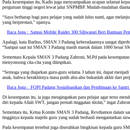
Pada kesempatan itu, Kadis juga menyampaikan ucapan selamat kepad
perguruan tinggi negeri lewat jalur SNPMBP. Mudah-mudahan diantara 
“Saya berharap bagi para pelajar yang sudah lulus nanti, agar melanj
yang berprestasi,” ujarnya.
Baca Juga :
Satgas Mobile Raider 300 Siliwangi Beri Bantuan 
Apalagi, kata Barlius, SMAN 3 Padang keberadaannya sangat diperhit
“Sampai saat ini SMAN 3 Padang masih masuk dalam 1000 besar SM
Sementara Kepala SMAN 3 Padang Zahroni, M.Pd pada kesempatan yan
menyonsong cita-cita yang diimpikan.
“Semoga yang diajarkan guru-guru selama 3 tahun ini, dapat menjad
anak, bahwa berakhirnya masa putih abu-abu bukanlah akhir dari pe
Baca Juga :
FOPI Padang Sosialisasikan dan Pembinaan ke Santri
Di kesempatan itu, ia juga mengingatkan para pelajar agar terus me
diri kepada Allah SWT, jangan pernah tinggalan sholat,” ingat Zahron
Sementara itu, Ketua Komite SMAN 3 Padang, Revdiamon dalam samb
tingginya kepada majelis guru yang sudah berhasil mengantarkan si
Pada kesempatan tersebut juga diserahkan bingkisan kepada guru S