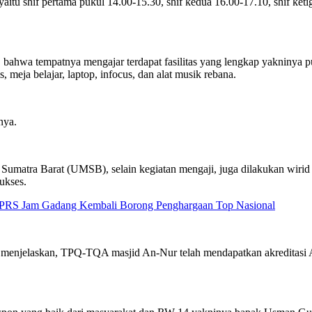
itu shif pertama pukul 14.00-15.30, shif kedua 16.00-17.10, shif ketig
ahwa tempatnya mengajar terdapat fasilitas yang lengkap yakninya pus
 meja belajar, laptop, infocus, dan alat musik rebana.
nya.
 Sumatra Barat (UMSB), selain kegiatan mengaji, juga dilakukan wiri
ukses.
 BPRS Jam Gadang Kembali Borong Penghargaan Top Nasional
, menjelaskan, TPQ-TQA masjid An-Nur telah mendapatkan akreditasi A 