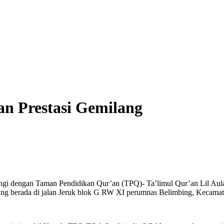
n Prestasi Gemilang
ringi dengan Taman Pendidikan Qur’an (TPQ)- Ta’limul Qur’an Lil Au
ng berada di jalan Jeruk blok G RW XI perumnas Belimbing, Kecamata