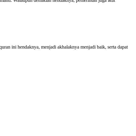
manti. Walaupun demikian hendaknya, pemerintah juga ikut
quran ini hendaknya, menjadi akhalaknya menjadi baik, serta dapat