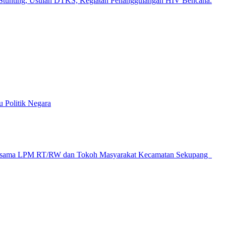
tunting, Usulan DTKS, Kegiatan Penanggulangan HIV Bencana.
u Politik Negara
am Bersama LPM RT/RW dan Tokoh Masyarakat Kecamatan Sekupang