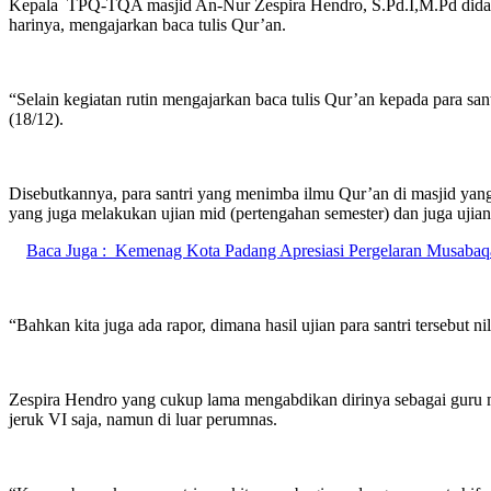
Kepala TPQ-TQA masjid An-Nur Zespira Hendro, S.Pd.I,M.Pd didampi
harinya, mengajarkan baca tulis Qur’an.
“Selain kegiatan rutin mengajarkan baca tulis Qur’an kepada para san
(18/12).
Disebutkannya, para santri yang menimba ilmu Qur’an di masjid yan
yang juga melakukan ujian mid (pertengahan semester) dan juga ujia
Baca Juga :
Kemenag Kota Padang Apresiasi Pergelaran Musabaqa
“Bahkan kita juga ada rapor, dimana hasil ujian para santri tersebut 
Zespira Hendro yang cukup lama mengabdikan dirinya sebagai guru me
jeruk VI saja, namun di luar perumnas.