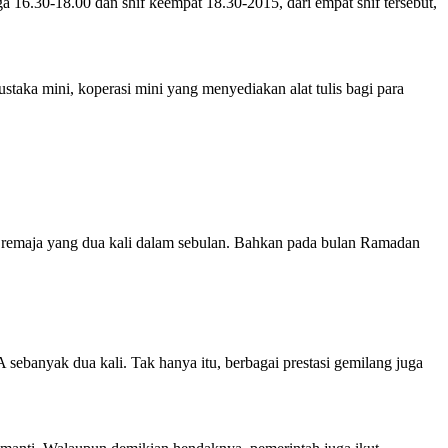
a 16.30-18.00 dan shif keempat 18.30-2015, dari empat shif tersebut,
taka mini, koperasi mini yang menyediakan alat tulis bagi para
d remaja yang dua kali dalam sebulan. Bahkan pada bulan Ramadan
sebanyak dua kali. Tak hanya itu, berbagai prestasi gemilang juga