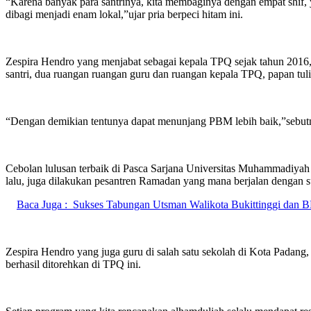
“Karena banyak para santrinya, kita membaginya dengan empat shif, ya
dibagi menjadi enam lokal,”ujar pria berpeci hitam ini.
Zespira Hendro yang menjabat sebagai kepala TPQ sejak tahun 2016, b
santri, dua ruangan ruangan guru dan ruangan kepala TPQ, papan tulis,
“Dengan demikian tentunya dapat menunjang PBM lebih baik,”sebut
Cebolan lulusan terbaik di Pasca Sarjana Universitas Muhammadiyah
lalu, juga dilakukan pesantren Ramadan yang mana berjalan dengan s
Baca Juga :
Sukses Tabungan Utsman Walikota Bukittinggi dan
Zespira Hendro yang juga guru di salah satu sekolah di Kota Padang
berhasil ditorehkan di TPQ ini.