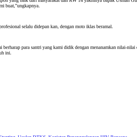
respon yang baik dari masyarakat dan RW 14 yakninya bapak Usman Gu
mi buat,”ungkapnya.
fesional selalu didepan kan, dengan moto iklas beramal.
 berharap para santri yang kami didik dengan menanamkan nilai-nilai 
h ini.