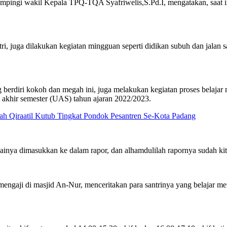
ngi wakil Kepala TPQ-TQA Syafriwelis,S.Pd.I, mengatakan, saat ini
tri, juga dilakukan kegiatan mingguan seperti didikan subuh dan jalan s
g berdiri kokoh dan megah ini, juga melakukan kegiatan proses belaj
n akhir semester (UAS) tahun ajaran 2022/2023.
h Qiraatil Kutub Tingkat Pondok Pesantren Se-Kota Padang
nilainya dimasukkan ke dalam rapor, dan alhamdulilah rapornya sudah ki
ngaji di masjid An-Nur, menceritakan para santrinya yang belajar men