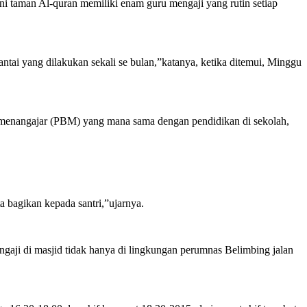
 taman Al-quran memiliki enam guru mengaji yang rutin setiap
antai yang dilakukan sekali se bulan,”katanya, ketika ditemui, Minggu
ar menangajar (PBM) yang mana sama dengan pendidikan di sekolah,
ta bagikan kepada santri,”ujarnya.
gaji di masjid tidak hanya di lingkungan perumnas Belimbing jalan