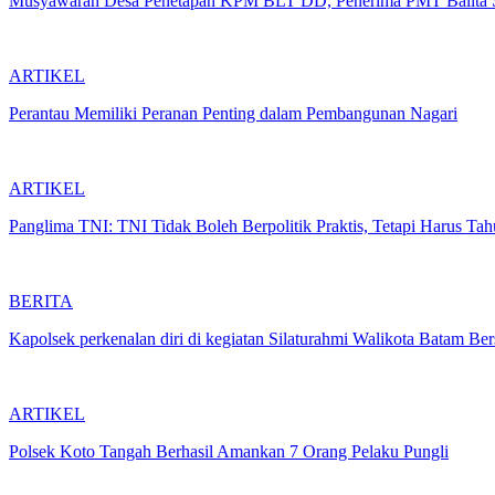
Musyawarah Desa Penetapan KPM BLT DD, Penerima PMT Balita S
ARTIKEL
Perantau Memiliki Peranan Penting dalam Pembangunan Nagari
ARTIKEL
Panglima TNI: TNI Tidak Boleh Berpolitik Praktis, Tetapi Harus Tah
BERITA
Kapolsek perkenalan diri di kegiatan Silaturahmi Walikota Bat
ARTIKEL
Polsek Koto Tangah Berhasil Amankan 7 Orang Pelaku Pungli