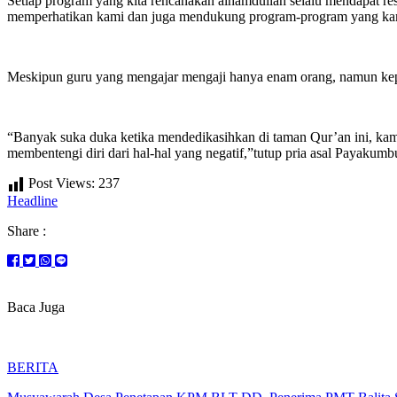
Setiap program yang kita rencanakan alhamduliah selalu mendapat 
memperhatikan kami dan juga mendukung program-program yang ka
Meskipun guru yang mengajar mengaji hanya enam orang, namun kepro
“Banyak suka duka ketika mendedikasihkan di taman Qur’an ini, kami
membentengi diri dari hal-hal yang negatif,”tutup pria asal Payakumbu
Post Views:
237
Headline
Share :
Baca Juga
BERITA