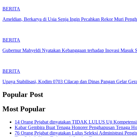
BERITA
Ameldian, Berkarya di Usia Senja Ingin Pecahkan Rekor Muri Peng
BERITA
Gubernur Mahyeldi Nyatakan Kebanggaan terhadap Inovasi Masuk 
BERITA
Upaya Stabilisasi, Kodim 0703 Cilacap dan Dinas Pangan Gelar G
Popular Post
Most Popular
14 Orang Pejabat dinyatakan TIDAK LULUS Uji Kompetensi Se
Kabar Gembira Buat Tenaga Honorer Penghapusan Tenaga Ho
76 Orang Pejabat dinyatakan Lulus Seleksi Administrasi Peng