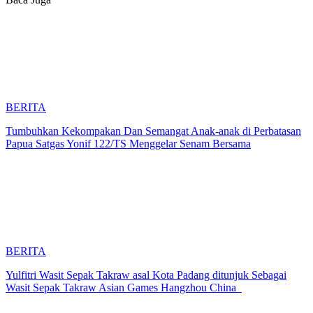
BERITA
Tumbuhkan Kekompakan Dan Semangat Anak-anak di Perbatasan
Papua Satgas Yonif 122/TS Menggelar Senam Bersama
BERITA
Yulfitri Wasit Sepak Takraw asal Kota Padang ditunjuk Sebagai
Wasit Sepak Takraw Asian Games Hangzhou China