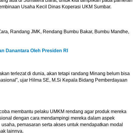
g ada di Sumatera Barat, untuk kita tampilkan pada pameran
 Pembinaan Usaha Kecil Dinas Koperasi UKM Sumbar.
g Zara, Randang JMK, Rendang Bumbu Bakar, Bumbu Mandhe,
an Danantara Oleh Presiden RI
an terlezat di dunia, akan tetapi randang Minang belum bisa
nasional”, ujar Hilma SE, M.Si Kepala Bidang Pemberdayaan
encoba membantu pelaku UMKM rendang agar produk mereka
nasional dengan cara mendampingi mereka dalam aspek
in usaha, pemasaran serta akses untuk mendapatkan modal
ak lainnya.