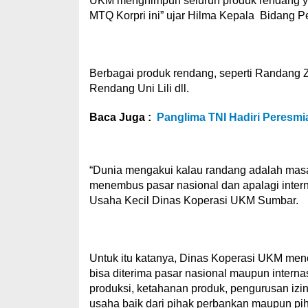
UKM menghimpun seluruh produk rendang yan
MTQ Korpri ini” ujar Hilma Kepala Bidang
Berbagai produk rendang, seperti Randan
Rendang Uni Lili dll.
Baca Juga :
Panglima TNI Hadiri Peresmi
“Dunia mengakui kalau randang adalah masak
menembus pasar nasional dan apalagi inter
Usaha Kecil Dinas Koperasi UKM Sumbar.
Untuk itu katanya, Dinas Koperasi UKM m
bisa diterima pasar nasional maupun inter
produksi, ketahanan produk, pengurusan iz
usaha baik dari pihak perbankan maupun pih