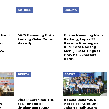
ARTIKEL
BUDAYA
Kakan Kemenag Kota
Padang, Lepas 55
Peserta Kontingen
KSM Kota Padang
Menuju KSM Tingkat
Provinsi Sumatera
 Barat
DWP Kemenag Kota
Barat.
Padang Gelar Demo
ar
Make Up
u
024
BERITA
ARTIKEL
Dindik Serahkan THR
Kepala Bakamla RI
n
653 Tenaga di
Apresiasi Atlet DKI
m
Lingkungan PAUD
Jakarta Raih Juara
an
Umum Water Sport
ng, Ini
2025