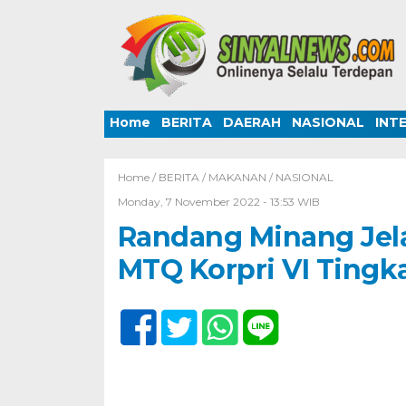
Home
BERITA
DAERAH
NASIONAL
INT
Home /
BERITA
/
MAKANAN
/
NASIONAL
Monday, 7 November 2022 - 13:53 WIB
Randang Minang Jela
MTQ Korpri VI Tingka