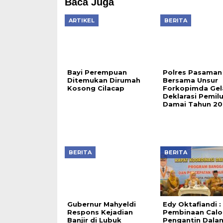
Baca Juga
ARTIKEL
BERITA
Bayi Perempuan
Ditemukan Dirumah
Kosong Cilacap
Polres Pasaman
Bersama Unsur
Forkopimda Gel
Deklarasi Pemil
Damai Tahun 2
BERITA
BERITA
Gubernur Mahyeldi
Edy Oktafiandi :
Respons Kejadian
Pembinaan Calo
Banjir di Lubuk
Pengantin Dala
Sikaping, Dinas Terkait
Upaya Percepat
Diturunkan untuk Atasi
Penurunan Stunti