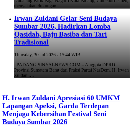
Dubalang Parik Paga Nagari) Kota Padang, Zulhendri Ismed,
menyatakan dukungan…
Irwan Zuldani Gelar Seni Budaya
Sumbar 2026, Hadirkan Lomba
Qasidah, Baju Basiba dan Tari
Tradisional
Thursday, 30 Jul 2026 - 15:44 WIB
PADANG SINYALNEWS.COM – Anggota DPRD
Provinsi Sumatera Barat dari Fraksi Partai NasDem, H. Irwan
Zuldani,…
H. Irwan Zuldani Apresiasi 60 UMKM
Lapangan Apeksi, Garda Terdepan
Menjaga Kebersihan Festival Seni
Budaya Sumbar 2026