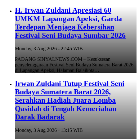
H. Irwan Zuldani Apresiasi 60
UMKM Lapangan Apeksi, Garda
Terdepan Menjaga Kebersihan
Festival Seni Budaya Sumbar 2026
Monday, 3 Aug 2026 - 22:45 WIB
PADANG SINYALNEWS.COM – Kesuksesan
penyelenggaraan Festival Seni Budaya Sumatera Barat 2026
di Lapangan Apeksi, Halaman Balaikota…
Irwan Zuldani Tutup Festival Seni
Budaya Sumatera Barat 2026,
Serahkan Hadiah Juara Lomba
Qasidah di Tengah Kemeriahan
Darak Badarak
Monday, 3 Aug 2026 - 13:15 WIB