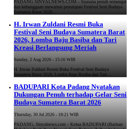
PADANG SINYALNEWS.COM – Suasana penuh semangat
dan kebanggaan mewarnai penutupan Festival Seni Budaya
Sumatera Barat 2026…
H. Irwan Zuldani Resmi Buka
Festival Seni Budaya Sumatera Barat
2026, Lomba Baju Basiba dan Tari
Kreasi Berlangsung Meriah
Sunday, 2 Aug 2026 - 15:16 WIB
H. Irwan Zuldani Resmi Buka Festival Seni Budaya
Sumatera Barat 2026, Lomba Baju Basiba dan Tari…
BADUPARI Kota Padang Nyatakan
Dukungan Penuh terhadap Gelar Seni
Budaya Sumatera Barat 2026
Thursday, 30 Jul 2026 - 18:21 WIB
PADANG, Sinyalnews.com – Ketua BADUPARI (Barisan