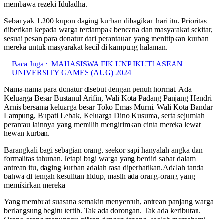
membawa rezeki Iduladha.
Sebanyak 1.200 kupon daging kurban dibagikan hari itu. Prioritas
diberikan kepada warga terdampak bencana dan masyarakat sekitar,
sesuai pesan para donatur dari perantauan yang menitipkan kurban
mereka untuk masyarakat kecil di kampung halaman.
Baca Juga :
MAHASISWA FIK UNP IKUTI ASEAN
UNIVERSITY GAMES (AUG) 2024
Nama-nama para donatur disebut dengan penuh hormat. Ada
Keluarga Besar Bustanul Arifin, Wali Kota Padang Panjang Hendri
Arnis bersama keluarga besar Toko Emas Murni, Wali Kota Bandar
Lampung, Bupati Lebak, Keluarga Dino Kusuma, serta sejumlah
perantau lainnya yang memilih mengirimkan cinta mereka lewat
hewan kurban.
Barangkali bagi sebagian orang, seekor sapi hanyalah angka dan
formalitas tahunan.Tetapi bagi warga yang berdiri sabar dalam
antrean itu, daging kurban adalah rasa diperhatikan.Adalah tanda
bahwa di tengah kesulitan hidup, masih ada orang-orang yang
memikirkan mereka.
Yang membuat suasana semakin menyentuh, antrean panjang warga
berlangsung begitu tertib. Tak ada dorongan. Tak ada keributan.