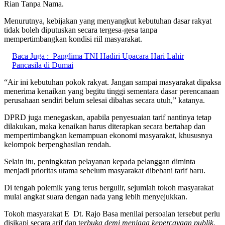
Rian Tanpa Nama.
Menurutnya, kebijakan yang menyangkut kebutuhan dasar rakyat
tidak boleh diputuskan secara tergesa-gesa tanpa
mempertimbangkan kondisi riil masyarakat.
Baca Juga :
Panglima TNI Hadiri Upacara Hari Lahir
Pancasila di Dumai
“Air ini kebutuhan pokok rakyat. Jangan sampai masyarakat dipaksa
menerima kenaikan yang begitu tinggi sementara dasar perencanaan
perusahaan sendiri belum selesai dibahas secara utuh,” katanya.
DPRD juga menegaskan, apabila penyesuaian tarif nantinya tetap
dilakukan, maka kenaikan harus diterapkan secara bertahap dan
mempertimbangkan kemampuan ekonomi masyarakat, khususnya
kelompok berpenghasilan rendah.
Selain itu, peningkatan pelayanan kepada pelanggan diminta
menjadi prioritas utama sebelum masyarakat dibebani tarif baru.
Di tengah polemik yang terus bergulir, sejumlah tokoh masyarakat
mulai angkat suara dengan nada yang lebih menyejukkan.
Tokoh masyarakat E Dt. Rajo Basa menilai persoalan tersebut perlu
disikapi secara arif dan te
rbuka demi menjaga kepercayaan publik.