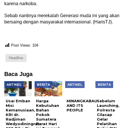
karena narkoba.
Sebab nantinya merekalah Generasi muda ini yang akan
bersaing dengan masyarakat internasional. (HarisTJ).
Post Views:
104
Headline
Baca Juga
ARTIKEL
BERITA
ARTIKEL
BERITA
MINANGKABAU
Sebelum
AND ITS
Launching,
PEOPLE
Polresta
Usai Emban
Harga
Cilacap
Misi
Kebutuhan
Gelar
Kemanusiaan,
Bahan
Pelatihan
KRI dr.
Pokok
Polisi RW
Radjiman
Sumatera
Untuk
Wedyodiningrat-
Barat Hari
Anggota