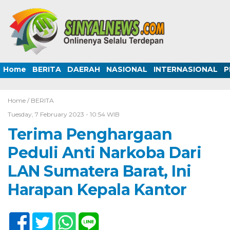
Home
BERITA
DAERAH
NASIONAL
INTERNASIONAL
P
Home /
BERITA
Tuesday, 7 February 2023 - 10:54 WIB
Terima Penghargaan
Peduli Anti Narkoba Dari
LAN Sumatera Barat, Ini
Harapan Kepala Kantor