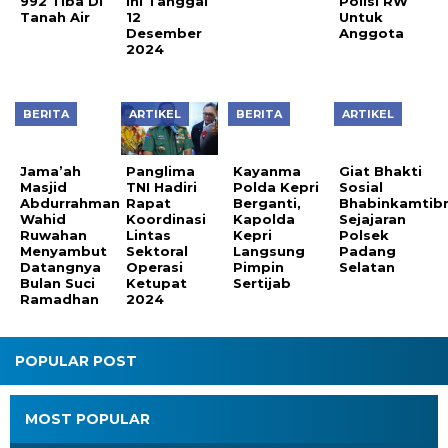
992 Tiba Di
ini Tanggal
Tanah Air
12
Desember
2024
BERITA
ARTIKEL
BERITA
ARTIKEL
Kayanma
Giat Bhakti
Polda Kepri
Sosial
Berganti,
Bhabinkamtib
Jama’ah
Panglima
Kapolda
Sejajaran
Masjid
TNI Hadiri
Kepri
Polsek
Abdurrahman
Rapat
Langsung
Padang
Wahid
Koordinasi
Pimpin
Selatan
Ruwahan
Lintas
Sertijab
Menyambut
Sektoral
Datangnya
Operasi
Bulan Suci
Ketupat
Ramadhan
2024
POPULAR POST
MOST POPULAR