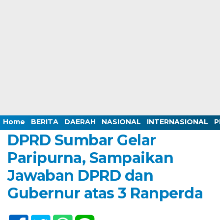
Home /
BERITA
/
BUDAYA
/
DAERAH
/
EKONOMI
/
HUKUM
/
KESEHATAN
/
NASIONAL
/
PENDIDIKAN
/
PERISTIWA
/
POLITIK
/
SUMBAR
Wednesday, 13 May 2026 - 14:43 WIB
Home
BERITA
DAERAH
NASIONAL
INTERNASIONAL
P
DPRD Sumbar Gelar
Paripurna, Sampaikan
Jawaban DPRD dan
Gubernur atas 3 Ranperda