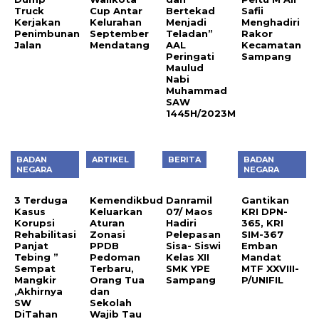
Truck
Cup Antar
Bertekad
Safii
Kerjakan
Kelurahan
Menjadi
Menghadiri
Penimbunan
September
Teladan”
Rakor
Jalan
Mendatang
AAL
Kecamatan
Peringati
Sampang
Maulud
Nabi
Muhammad
SAW
1445H/2023M
BADAN
ARTIKEL
BERITA
BADAN
NEGARA
NEGARA
3 Terduga
Kemendikbud
Danramil
Gantikan
Kasus
Keluarkan
07/ Maos
KRI DPN-
Korupsi
Aturan
Hadiri
365, KRI
Rehabilitasi
Zonasi
Pelepasan
SIM-367
Panjat
PPDB
Sisa- Siswi
Emban
Tebing ”
Pedoman
Kelas XII
Mandat
Sempat
Terbaru,
SMK YPE
MTF XXVIII-
Mangkir
Orang Tua
Sampang
P/UNIFIL
,Akhirnya
dan
SW
Sekolah
DiTahan
Wajib Tau