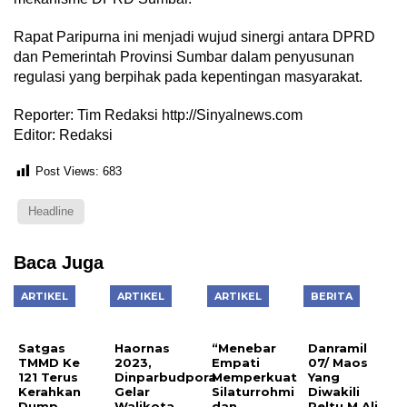
Rapat Paripurna ini menjadi wujud sinergi antara DPRD
dan Pemerintah Provinsi Sumbar dalam penyusunan
regulasi yang berpihak pada kepentingan masyarakat.
Reporter: Tim Redaksi http://Sinyalnews.com
Editor: Redaksi
Post Views:
683
Headline
Baca Juga
ARTIKEL
ARTIKEL
ARTIKEL
BERITA
Satgas
Haornas
“Menebar
Danramil
TMMD Ke
2023,
Empati
07/ Maos
121 Terus
Dinparbudpora
Memperkuat
Yang
Kerahkan
Gelar
Silaturrohmi
Diwakili
Dump
Walikota
dan
Peltu M Ali