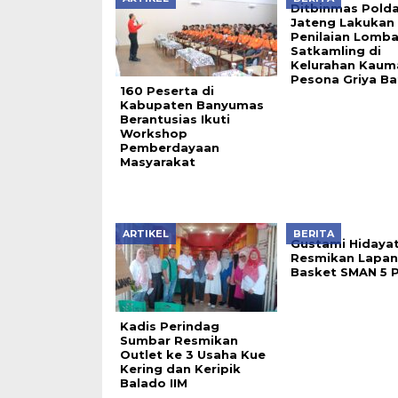
Ditbinmas Pold
Jateng Lakukan
Penilaian Lomb
Satkamling di
Kelurahan Kaum
Pesona Griya B
160 Peserta di
Kabupaten Banyumas
Berantusias Ikuti
Workshop
Pemberdayaan
Masyarakat
ARTIKEL
BERITA
Gustami Hidaya
Resmikan Lapa
Basket SMAN 5 
Kadis Perindag
Sumbar Resmikan
Outlet ke 3 Usaha Kue
Kering dan Keripik
Balado IIM