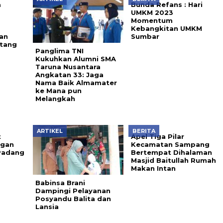
a
Bunda Refans : Hari
UMKM 2023
a
Momentum
Kebangkitan UMKM
an
Sumbar
atang
Panglima TNI
Kukuhkan Alumni SMA
Taruna Nusantara
Angkatan 33: Jaga
Nama Baik Almamater
ke Mana pun
Melangkah
ARTIKEL
BERITA
t
Apel Tiga Pilar
ngan
Kecamatan Sampang
Padang
Bertempat Dihalaman
Masjid Baitullah Rumah
Makan Intan
Babinsa Brani
Dampingi Pelayanan
Posyandu Balita dan
Lansia