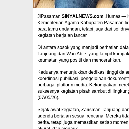
JiPasaman
SINYALNEWS.com
,Humas — K
Kementerian Agama Kabupaten Pasaman tidak 
para tamu undangan, tetapi juga dari solidny
kegiatan berjalan lancar.
Di antara sosok yang menjadi perhatian da
Tanjuang dan Wan Abie, yang tampil kompak
keumatan yang positif dan mencerahkan.
Keduanya menunjukkan dedikasi tinggi dala
koordinasi publikasi, pengelolaan dokument
berbagai platform media. Kekompakan merek
suksesnya kegiatan pisah sambut di lingk
(07/05/26).
Sejak awal kegiatan, Zarisman Tanjuang dan
agenda berjalan sesuai rencana. Mereka tid
berita, tetapi juga memastikan setiap momen
akurat, dan menarik.