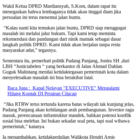
Wakil Ketua DPRD Mardiansyah, S.Kom, dalam rapat itu
menegaskan bahwa lembaganya tidak akan tinggal diam jika
persoalan ini terus menemui jalan buntu.
“Kalau nanti kita temukan jalan buntu, DPRD siap menggugat
masalah ini melalui jalur hukum. Tapi kami tetap meminta
rekomendasi dan pandangan dari ninik mamak sebagai dasar
langkah politik DPRD. Kami tidak akan berjalan tanpa restu
masyarakat adat,” tegasnya.
Sementara itu, pemerhati politik Padang Panjang, Jontra SH ,dari
LBH “Justiciabelen “ yang berkantor di Jalan Ahmad Dahlan
Guguk Malintang menilai ketidaktegasan pemerintah kota dalam
menyelesaikan masalah ini bisa berakibat fatal.
Baca Juga :
Kapal Nelayan "EXECUTIVE" Mengalami
Hilang Kontak DI Perairan Cilacap
“Jika RTRW terus tertunda karena batas wilayah tak kunjung jelas,
Padang Panjang akan kehilangan arah pembangunan. Investor ragu
masuk, perencanaan infrastruktur mandek, bahkan potensi konflik
sosial bisa melebar. Ini bukan sekadar soal peta, tapi soal wibawa
pemerintah,” katanya.
Ia menambahkan, ketidakpedulian Walikota Hendri Arnis