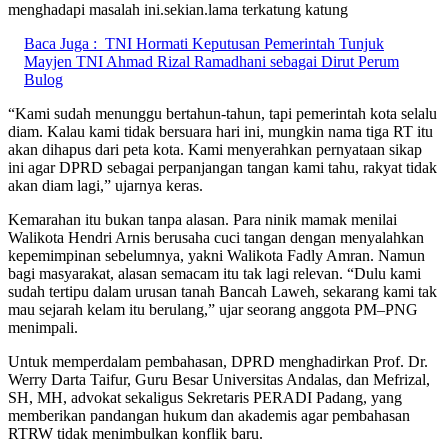
menghadapi masalah ini.sekian.lama terkatung katung
Baca Juga :
TNI Hormati Keputusan Pemerintah Tunjuk
Mayjen TNI Ahmad Rizal Ramadhani sebagai Dirut Perum
Bulog
“Kami sudah menunggu bertahun-tahun, tapi pemerintah kota selalu
diam. Kalau kami tidak bersuara hari ini, mungkin nama tiga RT itu
akan dihapus dari peta kota. Kami menyerahkan pernyataan sikap
ini agar DPRD sebagai perpanjangan tangan kami tahu, rakyat tidak
akan diam lagi,” ujarnya keras.
Kemarahan itu bukan tanpa alasan. Para ninik mamak menilai
Walikota Hendri Arnis berusaha cuci tangan dengan menyalahkan
kepemimpinan sebelumnya, yakni Walikota Fadly Amran. Namun
bagi masyarakat, alasan semacam itu tak lagi relevan. “Dulu kami
sudah tertipu dalam urusan tanah Bancah Laweh, sekarang kami tak
mau sejarah kelam itu berulang,” ujar seorang anggota PM–PNG
menimpali.
Untuk memperdalam pembahasan, DPRD menghadirkan Prof. Dr.
Werry Darta Taifur, Guru Besar Universitas Andalas, dan Mefrizal,
SH, MH, advokat sekaligus Sekretaris PERADI Padang, yang
memberikan pandangan hukum dan akademis agar pembahasan
RTRW tidak menimbulkan konflik baru.