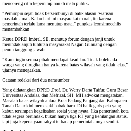
mencoreng citra kepemimpinan di mata publik.
“Pemimpin sejati tidak bersembunyi di balik alasan ‘warisan
masalah lama’. Kalau hari ini masyarakat marah, itu karena
pemerintah terlalu lama menutup mata,” pungkas leonsimoechlis
menambahkan
Ketua DPRD Imbral, SE, menutup forum dengan janji untuk
menindaklanjuti tuntutan masyarakat Nagari Gunuang dengan
penuh tanggung jawab.
“Kami ingin semua pihak mendapat keadilan. Tidak boleh ada
warga yang dirugikan hanya karena batas wilayah yang tidak jelas,”
ujarnya menegaskan.
Catatan redaksi dari dua narasumber
Yang didatangkan DPRD ,Prof. Dr. Werry Darta Taifur, Guru Besar
Universitas Andalas, dan Mefrizal, SH, MH,advokat
mengatakan,
Masalah batas wilayah antara Kota Padang Panjang dan Kabupaten
Tanah Datar kini memasuki babak baru. Di balik garis peta yang
kabur, tersimpan kegelisahan sosial yang nyata. Jika pemerintah kota
tidak segera bertindak, bukan hanya tiga RT yang kehilangan status,
tapi juga kepercayaan rakyat terhadap pemerintahannya sendiri.