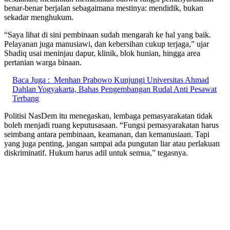
benar-benar berjalan sebagaimana mestinya: mendidik, bukan
sekadar menghukum.
“Saya lihat di sini pembinaan sudah mengarah ke hal yang baik.
Pelayanan juga manusiawi, dan kebersihan cukup terjaga,” ujar
Shadiq usai meninjau dapur, klinik, blok hunian, hingga area
pertanian warga binaan.
Baca Juga :
Menhan Prabowo Kunjungi Universitas Ahmad
Dahlan Yogyakarta, Bahas Pengembangan Rudal Anti Pesawat
Terbang
Politisi NasDem itu menegaskan, lembaga pemasyarakatan tidak
boleh menjadi ruang keputusasaan. “Fungsi pemasyarakatan harus
seimbang antara pembinaan, keamanan, dan kemanusiaan. Tapi
yang juga penting, jangan sampai ada pungutan liar atau perlakuan
diskriminatif. Hukum harus adil untuk semua,” tegasnya.