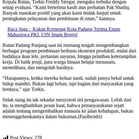
Kepala Rutan, Torkis Freddy Siregar, mengaku terbuka dengan
setiap evaluasi. “Kami berterima kasih atas perhatian Pak Shadiq.
Banyak masukan positif yang akan kami tindak lanjuti untuk
peningkatan pelayanan dan pembinaan di rutan,” katanya.
Baca Juga :
Kakan Kemenag Kota Padang Terima Enam
Mahasiswa PKL UIN Imam Bonjol
Rutan Padang Panjang saat ini memang tengah mengembangkan
berbagai program pembinaan berbasis ekonomi produktif, mulai dari
budidaya ikan lele, pertanian sayuran, hingga pelatihan keterampilan
kerja. Di balik jeruji, para warga binaan belajar menanam,
memelihara, dan mengolah hasilnya.
“Harapannya, ketika mereka keluar nanti, sudah punya bekal untuk
hidup mandiri. Bukan lagi beban, tapi bagian dari masyarakat yang
berdaya,” ujar Torkis.
Sidak siang itu tak sekadar menyoroti sisi pengawasan. Lebih dari
itu, ia menghadirkan pesan kuat, bahwa pemasyarakatan sejati
adalah tentang mengembalikan manusia ke jalan kehidupan, bukan
menenggelamkannya dalam hukuman.(Paulhendri)
Post Views:
278