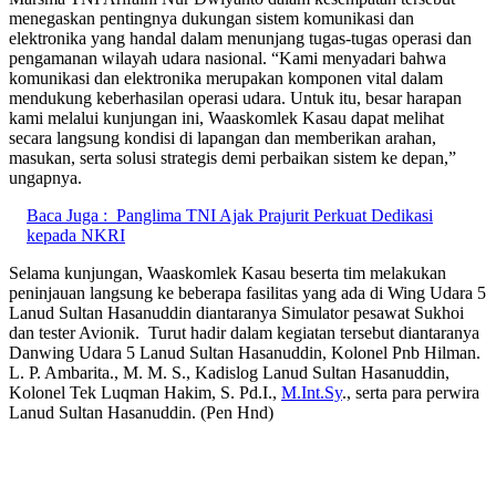
menegaskan pentingnya dukungan sistem komunikasi dan
elektronika yang handal dalam menunjang tugas-tugas operasi dan
pengamanan wilayah udara nasional. “Kami menyadari bahwa
komunikasi dan elektronika merupakan komponen vital dalam
mendukung keberhasilan operasi udara. Untuk itu, besar harapan
kami melalui kunjungan ini, Waaskomlek Kasau dapat melihat
secara langsung kondisi di lapangan dan memberikan arahan,
masukan, serta solusi strategis demi perbaikan sistem ke depan,”
ungapnya.
Baca Juga :
Panglima TNI Ajak Prajurit Perkuat Dedikasi
kepada NKRI
Selama kunjungan, Waaskomlek Kasau beserta tim melakukan
peninjauan langsung ke beberapa fasilitas yang ada di Wing Udara 5
Lanud Sultan Hasanuddin diantaranya Simulator pesawat Sukhoi
dan tester Avionik. Turut hadir dalam kegiatan tersebut diantaranya
Danwing Udara 5 Lanud Sultan Hasanuddin, Kolonel Pnb Hilman.
L. P. Ambarita., M. M. S., Kadislog Lanud Sultan Hasanuddin,
Kolonel Tek Luqman Hakim, S. Pd.I.,
M.Int.Sy
., serta para perwira
Lanud Sultan Hasanuddin. (Pen Hnd)