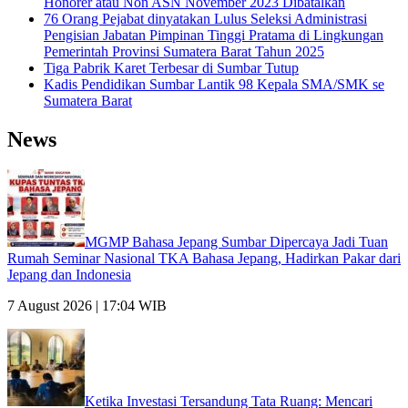
Honorer atau Non ASN November 2023 Dibatalkan
76 Orang Pejabat dinyatakan Lulus Seleksi Administrasi
Pengisian Jabatan Pimpinan Tinggi Pratama di Lingkungan
Pemerintah Provinsi Sumatera Barat Tahun 2025
Tiga Pabrik Karet Terbesar di Sumbar Tutup
Kadis Pendidikan Sumbar Lantik 98 Kepala SMA/SMK se
Sumatera Barat
News
MGMP Bahasa Jepang Sumbar Dipercaya Jadi Tuan
Rumah Seminar Nasional TKA Bahasa Jepang, Hadirkan Pakar dari
Jepang dan Indonesia
7 August 2026 | 17:04 WIB
Ketika Investasi Tersandung Tata Ruang: Mencari