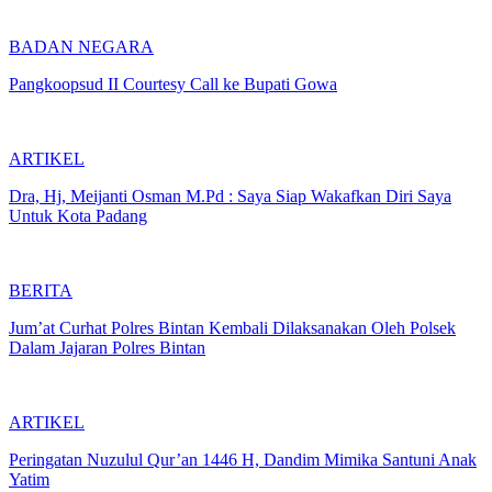
BADAN NEGARA
Pangkoopsud II Courtesy Call ke Bupati Gowa
ARTIKEL
Dra, Hj, Meijanti Osman M.Pd : Saya Siap Wakafkan Diri Saya
Untuk Kota Padang
BERITA
Jum’at Curhat Polres Bintan Kembali Dilaksanakan Oleh Polsek
Dalam Jajaran Polres Bintan
ARTIKEL
Peringatan Nuzulul Qur’an 1446 H, Dandim Mimika Santuni Anak
Yatim