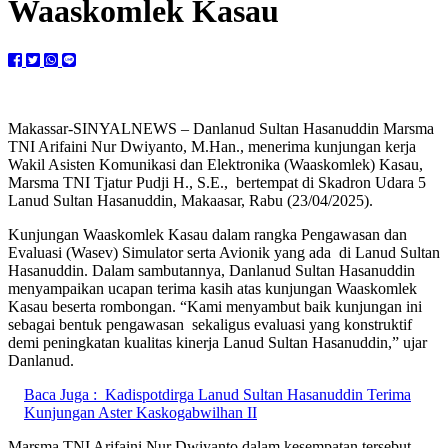
Waaskomlek Kasau
Makassar-SINYALNEWS – Danlanud Sultan Hasanuddin Marsma
TNI Arifaini Nur Dwiyanto, M.Han., menerima kunjungan kerja
Wakil Asisten Komunikasi dan Elektronika (Waaskomlek) Kasau,
Marsma TNI Tjatur Pudji H., S.E., bertempat di Skadron Udara 5
Lanud Sultan Hasanuddin, Makaasar, Rabu (23/04/2025).
Kunjungan Waaskomlek Kasau dalam rangka Pengawasan dan
Evaluasi (Wasev) Simulator serta Avionik yang ada di Lanud Sultan
Hasanuddin. Dalam sambutannya, Danlanud Sultan Hasanuddin
menyampaikan ucapan terima kasih atas kunjungan Waaskomlek
Kasau beserta rombongan. “Kami menyambut baik kunjungan ini
sebagai bentuk pengawasan sekaligus evaluasi yang konstruktif
demi peningkatan kualitas kinerja Lanud Sultan Hasanuddin,” ujar
Danlanud.
Baca Juga :
Kadispotdirga Lanud Sultan Hasanuddin Terima
Kunjungan Aster Kaskogabwilhan II
Marsma TNI Arifaini Nur Dwiyanto dalam kesempatan tersebut