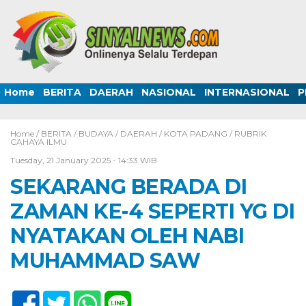
Home
BERITA
DAERAH
NASIONAL
INTERNASIONAL
P
Home /
BERITA
/
BUDAYA
/
DAERAH
/
KOTA PADANG
/
RUBRIK
CAHAYA ILMU
Tuesday, 21 January 2025 - 14:33 WIB
SEKARANG BERADA DI
ZAMAN KE-4 SEPERTI YG DI
NYATAKAN OLEH NABI
MUHAMMAD SAW