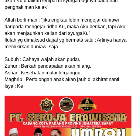
akan Ku buatkan tempat di syurga baginya pada hari
penghakiman kelak”
Allah berfirman : “jika engkau lebih mengejar duniawi
daripada mengejar ridho Ku, maka Aku berikan, tapi Aku
akan menjauhkan kalian dari syurgaKu”
Itulah yg dimaksud dajjal yg bermata satu : Artinya hanya
memikirkan duniawi saja
Subuh : Cahaya wajah akan pudar.
Zuhur : Berkah pendapatan akan hilang.
Ashar : Kesehatan mulai terganggu.
Maghrib : Pertolongan anak akan jauh di akhirat nanti.
Isya’: Ke