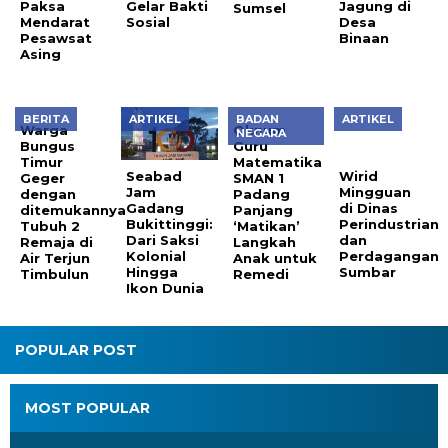
Paksa
Gelar Bakti
Jagung di
Sumsel
Mendarat
Sosial
Desa
Pesawsat
Binaan
Asing
BERITA
ARTIKEL
BADAN
ARTIKEL
Warga
Oknum
Wirid
NEGARA
Bungus
Guru
Mingguan
Timur
Matematika
di Dinas
Seabad
Geger
SMAN 1
Perindustrian
Jam
dengan
Padang
dan
Gadang
ditemukannya
Panjang
Perdagangan
Bukittinggi:
Tubuh 2
‘Matikan’
Sumbar
Dari Saksi
Remaja di
Langkah
Kolonial
Air Terjun
Anak untuk
Hingga
Timbulun
Remedi
Ikon Dunia
POPULAR POST
MOST POPULAR