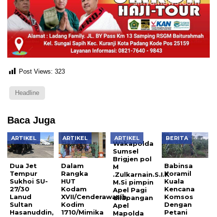
Post Views:
323
Headline
Baca Juga
ARTIKEL
ARTIKEL
ARTIKEL
BERITA
Wakapolda
Sumsel
Brigjen pol
Dua Jet
Dalam
Babinsa
M
Tempur
Rangka
Koramil
.Zulkarnain.S.I.K
Sukhoi SU-
HUT
Kuala
M.Si pimpin
27/30
Kodam
Kencana
Apel Pagi
Lanud
XVII/Cenderawasih,
Komsos
dilapangan
Sultan
Kodim
Dengan
Apel
Hasanuddin,
1710/Mimika
Petani
Mapolda