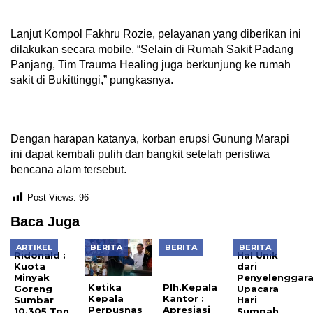
Lanjut Kompol Fakhru Rozie, pelayanan yang diberikan ini
dilakukan secara mobile. “Selain di Rumah Sakit Padang
Panjang, Tim Trauma Healing juga berkunjung ke rumah
sakit di Bukittinggi,” pungkasnya.
Dengan harapan katanya, korban erupsi Gunung Marapi
ini dapat kembali pulih dan bangkit setelah peristiwa
bencana alam tersebut.
Post Views:
96
Baca Juga
ARTIKEL
BERITA
BERITA
BERITA
Ridonald :
Plh.Kepala
Hal Unik
Kuota
Kantor :
dari
Minyak
Apresiasi
Penyelenggar
Ketika
Goreng
Progam
Upacara
Kepala
Sumbar
Optimalisasi
Hari
Perpusnas
10.305 Ton
Pembinaan
Sumpah