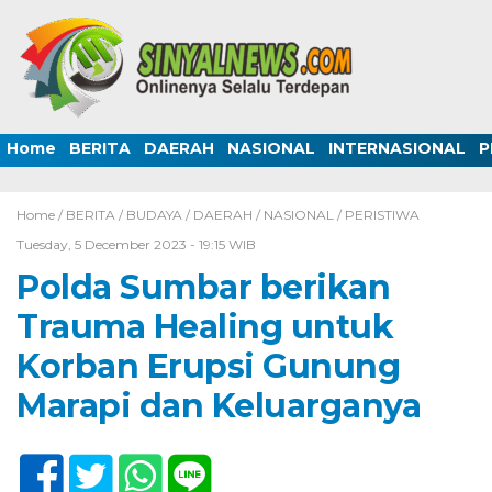
Home
BERITA
DAERAH
NASIONAL
INTERNASIONAL
P
Home /
BERITA
/
BUDAYA
/
DAERAH
/
NASIONAL
/
PERISTIWA
Tuesday, 5 December 2023 - 19:15 WIB
Polda Sumbar berikan
Trauma Healing untuk
Korban Erupsi Gunung
Marapi dan Keluarganya