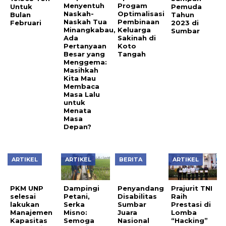
Menyentuh
Untuk
Keluarga
Pemuda
Naskah-
Bulan
Sakinah di
Tahun
Naskah Tua
Februari
Koto
2023 di
Minangkabau,
Tangah
Sumbar
Ada
Pertanyaan
Besar yang
Menggema:
Masihkah
Kita Mau
Membaca
Masa Lalu
untuk
Menata
Masa
Depan?
ARTIKEL
ARTIKEL
BERITA
ARTIKEL
PKM UNP
Penyandang
selesai
Disabilitas
lakukan
Sumbar
Dampingi
Prajurit TNI
Manajemen
Juara
Petani,
Raih
Kapasitas
Nasional
Serka
Prestasi di
Pertandingan
dan Diutus
Misno:
Lomba
Sepaktakraw
ke Korsel,
Semoga
“Hacking”
Berbasis
Gubernur