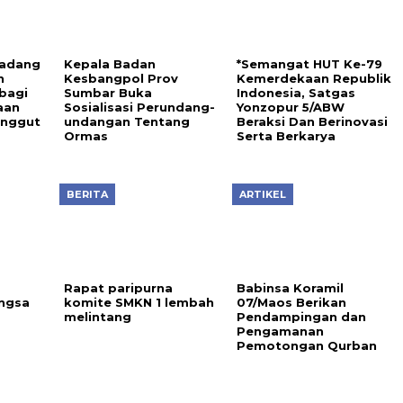
Padang
Kepala Badan
*Semangat HUT Ke-79
n
Kesbangpol Prov
Kemerdekaan Republik
bagi
Sumbar Buka
Indonesia, Satgas
aan
Sosialisasi Perundang-
Yonzopur 5/ABW
enggut
undangan Tentang
Beraksi Dan Berinovasi
Ormas
Serta Berkarya
BERITA
ARTIKEL
Rapat paripurna
Babinsa Koramil
ngsa
komite SMKN 1 lembah
07/Maos Berikan
melintang
Pendampingan dan
Pengamanan
Pemotongan Qurban