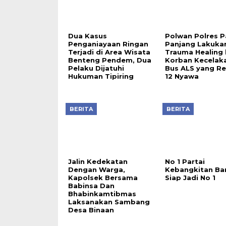
Dua Kasus
Polwan Polres 
Penganiayaan Ringan
Panjang Lakuka
Terjadi di Area Wisata
Trauma Healing 
Benteng Pendem, Dua
Korban Kecelak
Pelaku Dijatuhi
Bus ALS yang R
Hukuman Tipiring
12 Nyawa
BERITA
BERITA
Jalin Kedekatan
No 1 Partai
Dengan Warga,
Kebangkitan Ba
Kapolsek Bersama
Siap Jadi No 1
Babinsa Dan
Bhabinkamtibmas
Laksanakan Sambang
Desa Binaan