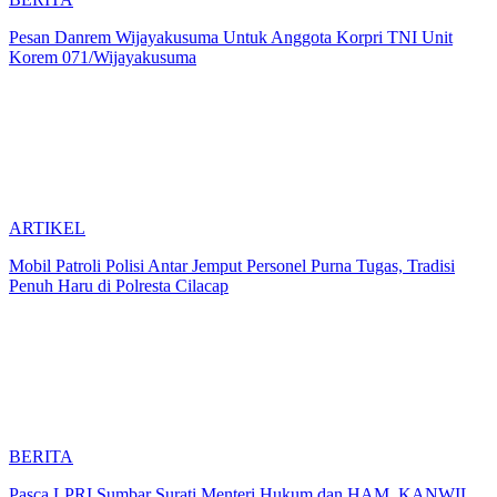
Pesan Danrem Wijayakusuma Untuk Anggota Korpri TNI Unit
Korem 071/Wijayakusuma
ARTIKEL
Mobil Patroli Polisi Antar Jemput Personel Purna Tugas, Tradisi
Penuh Haru di Polresta Cilacap
BERITA
Pasca LPRI Sumbar Surati Menteri Hukum dan HAM, KANWIL