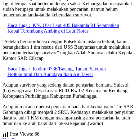
lagi ditempat saat bertemu dengan saksi. Keluarga dan masyarakat
sudah berupaya untuk melakukan pencarian, namun belum
menemukan tanda-tanda keberadaan survivor.
Baca Juga :
KN. Ular Laut-405 Bakamla RI Selamatkan
Kapal Terombang Ambing di Laut Flores
“Setelah berkoordinasi dengan Polsek dan instansi terkait, kami
berangkatkan 1 tim rescue dari USS Banyumas untuk melakukan
pencarian terhadap survivor” ungkap Adah Sudarsa selaku Kepala
Kantor SAR Cilacap.
Baca Juga :
Kodim 0736/Batang, Tanam Sayuran
Holtikultural Dan Budidaya Ikan Air Tawar
Adapun survivor yang sedang dalam pencarian bernama Sulastri
(65) warga asal Desa Losari Rt 01 Rw 02 Kecamatan Rembang
Kabupaten Purbalingga Kabupaten Purbalingga.
Adapun rencana operasi pencarian pada hari kedua yaitu Tim SAR
Gabungan dibagi menjadi 2 SRU. Keduanya melakukan penyisiran
darat sejauh 1 KM dengan masing-masing area pencarian ke arah
timur dan ke arah barat dari lokasi kejadian.(wadio)
Post Views:
66