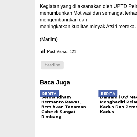
Kegiatan yang dilaksanakan oleh UPTD Pela
menumbuhkan Motivasi dan semangat terhadap
mengembangkan dan
meningkatkan kualitas minyak Atsiri mereka.
(Marlim)
Post Views:
121
Headline
Baca Juga
BERITA
BERITA
Serma Idham
Danramil 07/ Ma
Hermanto Rawat,
Menghadiri Pela
Bersihkan Tanaman
Kadus Dan Pem
Cabe di Sungai
Kadus
Rimbang