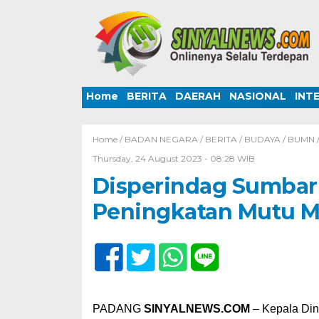
Home
BERITA
DAERAH
NASIONAL
INT
Home /
BADAN NEGARA
/
BERITA
/
BUDAYA
/
BUMN
Thursday, 24 August 2023 - 08:28 WIB
Disperindag Sumbar 
Peningkatan Mutu Mi
PADANG
SINYALNEWS.COM
– Kepala Din