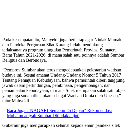
Pada kesempatan itu, Mahyeldi juga berharap agar Niniak Mamak
dan Pandeka Perguruan Silat Karang Indah mendukung
terlaksananya program unggulan Pemerintah Provinsi Sumatera
Barat Tahun 2021-2026, di mana salah satu poinnya adalah Sumbar
Religius dan Berbudaya.
“Pemprov Sumbar akan terus mengedepankan pelestarian warisan
budaya ini. Sesuai amanat Undang-Undang Nomor 5 Tahun 2017
Tentang Pemajuan Kebudayaan, bahwa pemerintah diberi tanggung
jawab dalam perlindungan, pembinaan, pengembangan, dan
pemanfaatan kebudayaan, di mana Silek merupakan salah satu objek
yang juga sudah ditetapkan sebagai Warisan Dunia oleh Unesco,”
tutur Mahyeldi.
Baca Juga :
NAGARI Semakin Di Depan” Rekomendasi
Muhammadiyah Sumbar Ditindaklanjuti
Gubernur juga mengucapkan selamat kepada enam pandeka silek