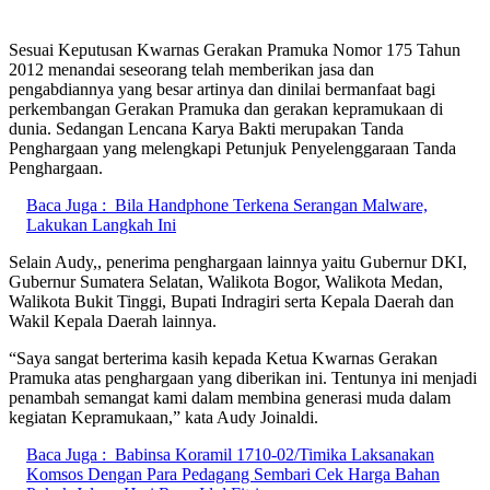
Sesuai Keputusan Kwarnas Gerakan Pramuka Nomor 175 Tahun
2012 menandai seseorang telah memberikan jasa dan
pengabdiannya yang besar artinya dan dinilai bermanfaat bagi
perkembangan Gerakan Pramuka dan gerakan kepramukaan di
dunia. Sedangan Lencana Karya Bakti merupakan Tanda
Penghargaan yang melengkapi Petunjuk Penyelenggaraan Tanda
Penghargaan.
Baca Juga :
Bila Handphone Terkena Serangan Malware,
Lakukan Langkah Ini
Selain Audy,, penerima penghargaan lainnya yaitu Gubernur DKI,
Gubernur Sumatera Selatan, Walikota Bogor, Walikota Medan,
Walikota Bukit Tinggi, Bupati Indragiri serta Kepala Daerah dan
Wakil Kepala Daerah lainnya.
“Saya sangat berterima kasih kepada Ketua Kwarnas Gerakan
Pramuka atas penghargaan yang diberikan ini. Tentunya ini menjadi
penambah semangat kami dalam membina generasi muda dalam
kegiatan Kepramukaan,” kata Audy Joinaldi.
Baca Juga :
Babinsa Koramil 1710-02/Timika Laksanakan
Komsos Dengan Para Pedagang Sembari Cek Harga Bahan