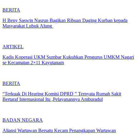
BERITA
H Beny Saswin Nasrun Bagikan Ribuan Daging Kurban kepada
Masyarakat Lubuk Alung
ARTIKEL
Kadis Koperasi UKM Sumbar Kukuhkan Pengurus UMKM Nagari
se Kecamatan 2×11 Kayutanam
BERITA
“Terkuak Di Hearing Komisi DPRD ” Ternyata Rumah Sakit
Bertaraf Internasional Itu ,Pelayanannya Amburadul
BADAN NEGARA
Aliansi Wartawan Bersatu Kecam Penangkapan Wartawan