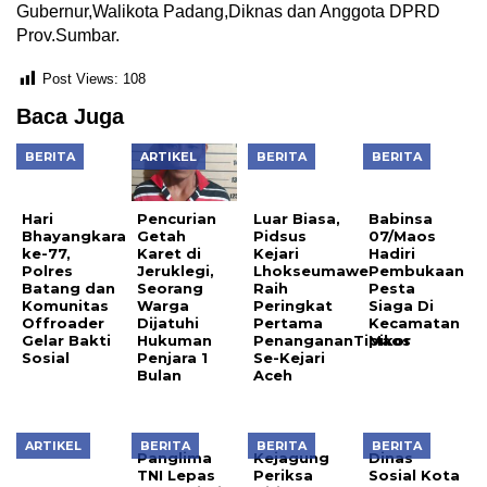
Gubernur,Walikota Padang,Diknas dan Anggota DPRD
Prov.Sumbar.
Post Views:
108
Baca Juga
BERITA
ARTIKEL
BERITA
BERITA
Hari
Luar Biasa,
Babinsa
Bhayangkara
Pidsus
07/Maos
ke-77,
Kejari
Hadiri
Pencurian
Polres
Lhokseumawe
Pembukaan
Getah
Batang dan
Raih
Pesta
Karet di
Komunitas
Peringkat
Siaga Di
Jeruklegi,
Offroader
Pertama
Kecamatan
Seorang
Gelar Bakti
PenangananTipikor
Maos
Warga
Sosial
Se-Kejari
Dijatuhi
Aceh
Hukuman
Penjara 1
Bulan
ARTIKEL
BERITA
BERITA
BERITA
Projek
Panglima
Kejagung
Dinas
Profil
TNI Lepas
Periksa
Sosial Kota