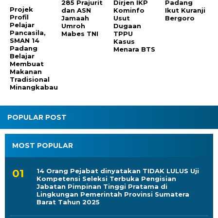
Pelajar
285 Prajurit
Dirjen IKP
Padang
Pancasila,
dan ASN
Kominfo
Ikut Kuranji
SMAN 14
Jamaah
Usut
Bergoro
Padang
Umroh
Dugaan
Belajar
Mabes TNI
TPPU
Membuat
Kasus
Makanan
Menara BTS
Tradisional
Minangkabau
POPULAR POST
MOST POPULAR
14 Orang Pejabat dinyatakan TIDAK LULUS Uji
Kompetensi Seleksi Terbuka Pengisian
Jabatan Pimpinan Tinggi Pratama di
Lingkungan Pemerintah Provinsi Sumatera
Barat Tahun 2025
Kabar Gembira Buat Tenaga Honorer
Penghapusan Tenaga Honorer atau Non ASN
November 2023 Dibatalkan