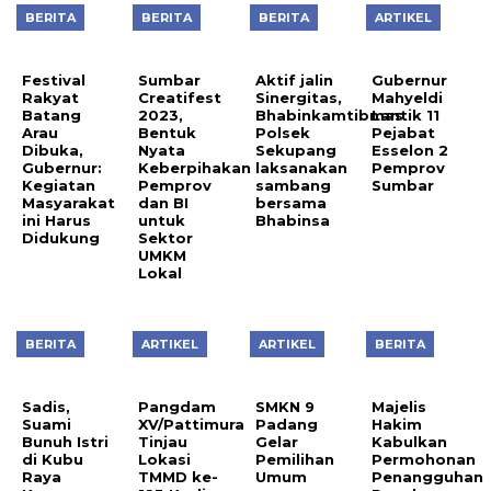
BERITA
BERITA
BERITA
ARTIKEL
Festival
Sumbar
Aktif jalin
Gubernur
Rakyat
Creatifest
Sinergitas,
Mahyeldi
Batang
2023,
Bhabinkamtibmas
Lantik 11
Arau
Bentuk
Polsek
Pejabat
Dibuka,
Nyata
Sekupang
Esselon 2
Gubernur:
Keberpihakan
laksanakan
Pemprov
Kegiatan
Pemprov
sambang
Sumbar
Masyarakat
dan BI
bersama
ini Harus
untuk
Bhabinsa
Didukung
Sektor
UMKM
Lokal
BERITA
ARTIKEL
ARTIKEL
BERITA
Sadis,
Pangdam
SMKN 9
Majelis
Suami
XV/Pattimura
Padang
Hakim
Bunuh Istri
Tinjau
Gelar
Kabulkan
di Kubu
Lokasi
Pemilihan
Permohonan
Raya
TMMD ke-
Umum
Penangguhan