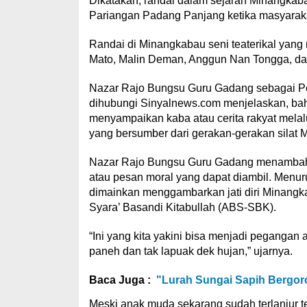
Dikatakan, randai dalam sejarah Minangkab
Pariangan Padang Panjang ketika masyarakat
Randai di Minangkabau seni teaterikal yang 
Mato, Malin Deman, Anggun Nan Tongga, dan 
Nazar Rajo Bungsu Guru Gadang sebagai Pe
dihubungi Sinyalnews.com menjelaskan, ba
menyampaikan kaba atau cerita rakyat melal
yang bersumber dari gerakan-gerakan silat 
Nazar Rajo Bungsu Guru Gadang menambahka
atau pesan moral yang dapat diambil. Menur
dimainkan menggambarkan jati diri Minangk
Syara’ Basandi Kitabullah (ABS-SBK).
“Ini yang kita yakini bisa menjadi peganga
paneh dan tak lapuak dek hujan,” ujarnya.
Baca Juga :
"Lurah Sungai Sapih Bergor
Meski anak muda sekarang sudah terlanjur ter