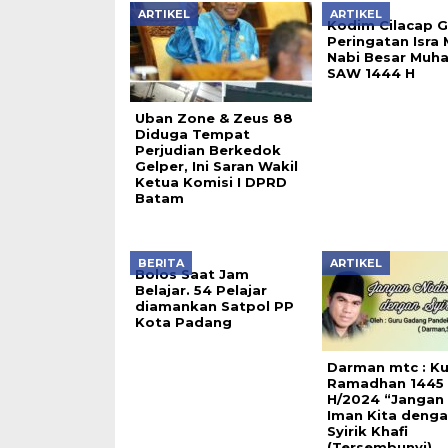
ARTIKEL
ARTIKEL
Kodim Cilacap G
Peringatan Isra M
Nabi Besar Mu
SAW 1444 H
Uban Zone & Zeus 88
Diduga Tempat
Perjudian Berkedok
Gelper, Ini Saran Wakil
Ketua Komisi I DPRD
Batam
BERITA
ARTIKEL
Bolos Saat Jam
Belajar. 54 Pelajar
diamankan Satpol PP
Kota Padang
Darman mtc : K
Ramadhan 1445
H/2024 “Jangan
Iman Kita deng
Syirik Khafi
(Tersembunyi)