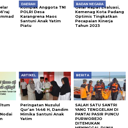
DAERAH
BADAN NEGARA
elar
Kompak Anggota TNI
Gelar Rapat Evaluasi,
i’raj
POLRI Desa
Kemenag Kota Padang
hammad
Karangrena Maos
Optimis Tingkatkan
Santuni Anak Yatim
Pecapaian Kinerja
Piatu
Tahun 2023
ARTIKEL
BERITA
ultum
Peringatan Nuzulul
SALAH SATU SANTRI
Qur’an 1446 H, Dandim
YANG TENGGELAM DI
 Nodai
Mimika Santuni Anak
PANTAI PASIR PUNCU
an
Yatim
PURWOREJO
DITEMUKAN
MENINGGAL DUNIA