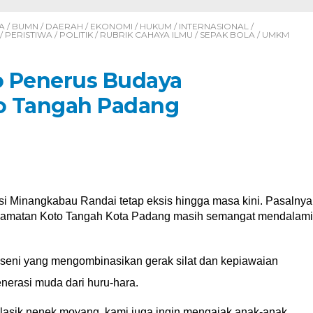
A
/
BUMN
/
DAERAH
/
EKONOMI
/
HUKUM
/
INTERNASIONAL
/
/
PERISTIWA
/
POLITIK
/
RUBRIK CAHAYA ILMU
/
SEPAK BOLA
/
UMKM
o Penerus Budaya
o Tangah Padang
si Minangkabau Randai tetap eksis hingga masa kini. Pasalnya
ecamatan Koto Tangah Kota Padang masih semangat mendalami
 seni yang mengombinasikan gerak silat dan kepiawaian
enerasi muda dari huru-hara.
 klasik nenek moyang, kami juga ingin mengajak anak-anak