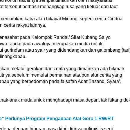
au konon kabarnya sempat dimainkan oleh masyarakat
 tersebut berhasil menangkap rusa yang keluar dari laut.
memainkan kaba atau hikayat Minang, seperti cerita Cindua
cerita rakyat lainnya.
nasehat pada Kelompok Randai/ Silat Kubang Saiyo
hwa randai pada awalnya merupakan media untuk
ui gurindam atau syair yang didendangkan dan galombang (tari
Minangkabau.
n melalui gerakan dan cerita yang dimainkan ada hikmah
utnya sebelum memulai permainan ataupun alur cerita yang
abau yang berpedoman pada falsafah Adat Basandi Syara’,
n anak-anak muda untuk menghadapi masa depan, tak lakang de
o" Perlunya Program Pengadaan Alat Goro 1 RW/RT
lena dengan hiburan masa kini, dirinya optimistis seni