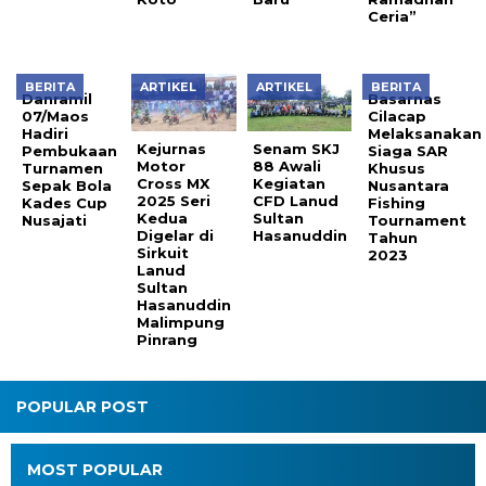
Ceria”
BERITA
ARTIKEL
ARTIKEL
BERITA
Danramil
Basarnas
07/Maos
Cilacap
Hadiri
Melaksanakan
Kejurnas
Senam SKJ
Pembukaan
Siaga SAR
Motor
88 Awali
Turnamen
Khusus
Cross MX
Kegiatan
Sepak Bola
Nusantara
2025 Seri
CFD Lanud
Kades Cup
Fishing
Kedua
Sultan
Nusajati
Tournament
Digelar di
Hasanuddin
Tahun
Sirkuit
2023
Lanud
Sultan
Hasanuddin
Malimpung
Pinrang
POPULAR POST
MOST POPULAR