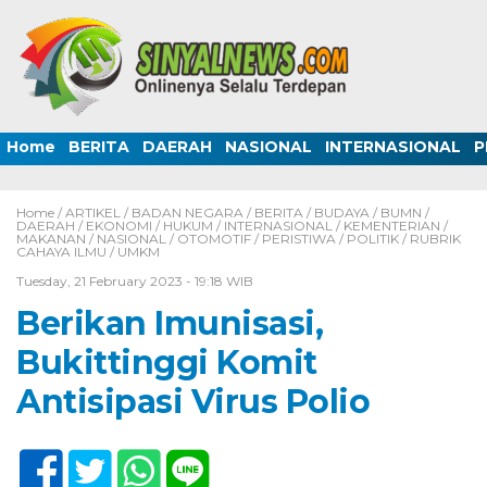
Home
BERITA
DAERAH
NASIONAL
INTERNASIONAL
P
Home /
ARTIKEL
/
BADAN NEGARA
/
BERITA
/
BUDAYA
/
BUMN
/
DAERAH
/
EKONOMI
/
HUKUM
/
INTERNASIONAL
/
KEMENTERIAN
/
MAKANAN
/
NASIONAL
/
OTOMOTIF
/
PERISTIWA
/
POLITIK
/
RUBRIK
CAHAYA ILMU
/
UMKM
Tuesday, 21 February 2023 - 19:18 WIB
Berikan Imunisasi,
Bukittinggi Komit
Antisipasi Virus Polio