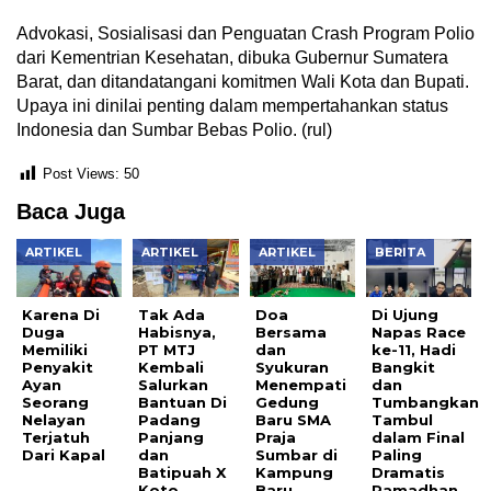
Advokasi, Sosialisasi dan Penguatan Crash Program Polio
dari Kementrian Kesehatan, dibuka Gubernur Sumatera
Barat, dan ditandatangani komitmen Wali Kota dan Bupati.
Upaya ini dinilai penting dalam mempertahankan status
Indonesia dan Sumbar Bebas Polio. (rul)
Post Views:
50
Baca Juga
ARTIKEL
ARTIKEL
ARTIKEL
BERITA
Karena Di
Tak Ada
Doa
Di Ujung
Duga
Habisnya,
Bersama
Napas Race
Memiliki
PT MTJ
dan
ke-11, Hadi
Penyakit
Kembali
Syukuran
Bangkit
Ayan
Salurkan
Menempati
dan
Seorang
Bantuan Di
Gedung
Tumbangkan
Nelayan
Padang
Baru SMA
Tambul
Terjatuh
Panjang
Praja
dalam Final
Dari Kapal
dan
Sumbar di
Paling
Batipuah X
Kampung
Dramatis
Koto
Baru
Ramadhan