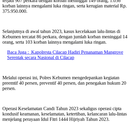
terjadi 907 perkara dengan korban meninggal 149 orang, 1.036
korban lainnya mengalami luka ringan, serta kerugian material Rp.
375.950.000.
Selanjutnya di awal tahun 2023, kasus kecelakaan lalu-lintas di
Kebumen tercatat 86 perkara, dengan jumlah korban meninggal 14
orang, serta 103 korban lainnya mengalami luka ringan.
Baca Juga :
Kapolresta Cilacap Hadiri Penanaman Mangrove
Serentak secara Nasional di Cilacap
Melalui operasi ini, Polres Kebumen mengedepankan kegiatan
preemtif 40 persen, preventif 40 persen, dan penegakan hukum 20
persen.
Operasi Keselamatan Candi Tahun 2023 sekaligus operasi cipta
kondusif keamanan, keselamatan, ketertiban, kelancaran lalu-lintas
menjelang perayaan Idul Fitri 1444 Hijriyah Tahun 2023.