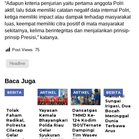
“Adapun kriteria penjurian yaitu pertama anggota Polri
aktif, lalu tidak memiliki catatan negatif data internal Polri,
ketiga memiliki impact atau dampak terhadap masyarakat
luas, keempat memiliki citra positif di mata masyarakat
sekitarnya, kelima berintegritas dan menjalankan prinsip-
prinsip Presisi,” katanya.
Post Views:
75
Headline
Baca Juga
BERITA
ARTIKEL
ARTIKEL
BERITA
Tolak
Mandi di
Faham
Sungai
Radikal,
Irigasi, Dua
Yayasan
Dansatgas
Polresta
Bocah
Kemala
TMMD Ke-
Cilacap
Meninggal
Bhayangkari
124 Kodim
Gelar
Dunia
Polda Riau
1501/Ternate
Operasi
Terbawa
Gelar
Dampingi
Bina
Arus
Syukuran
Tim Wasev
Waspada