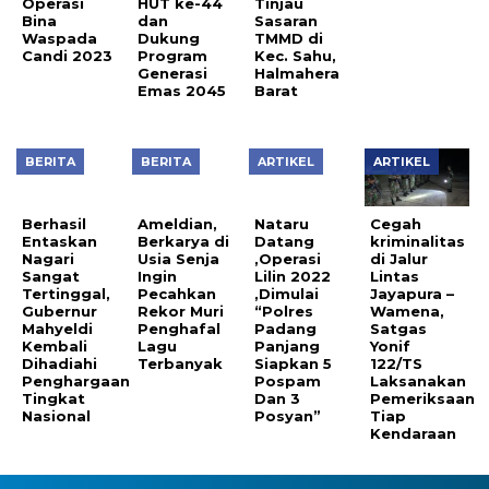
HUT ke-44
Tinjau
Candi 2023
dan
Sasaran
Dukung
TMMD di
Program
Kec. Sahu,
Generasi
Halmahera
Emas 2045
Barat
BERITA
BERITA
ARTIKEL
ARTIKEL
Ameldian,
Nataru
Berkarya di
Datang
Usia Senja
,Operasi
Berhasil
Cegah
Ingin
Lilin 2022
Entaskan
kriminalitas
Pecahkan
,Dimulai
Nagari
di Jalur
Rekor Muri
“Polres
Sangat
Lintas
Penghafal
Padang
Tertinggal,
Jayapura –
Lagu
Panjang
Gubernur
Wamena,
Terbanyak
Siapkan 5
Mahyeldi
Satgas
Pospam
Kembali
Yonif
Dan 3
Dihadiahi
122/TS
Posyan”
Penghargaan
Laksanakan
Tingkat
Pemeriksaan
Nasional
Tiap
Kendaraan