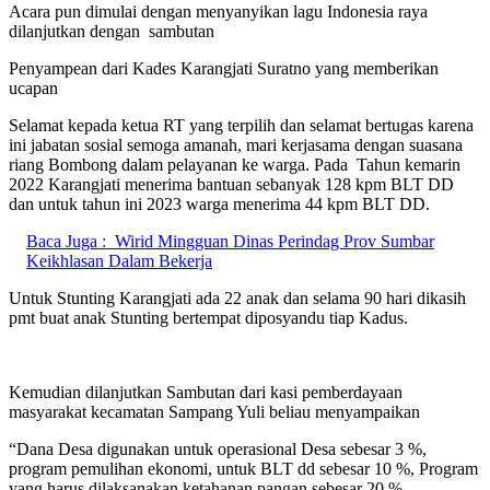
Acara pun dimulai dengan menyanyikan lagu Indonesia raya
dilanjutkan dengan sambutan
Penyampean dari Kades Karangjati Suratno yang memberikan
ucapan
Selamat kepada ketua RT yang terpilih dan selamat bertugas karena
ini jabatan sosial semoga amanah, mari kerjasama dengan suasana
riang Bombong dalam pelayanan ke warga. Pada Tahun kemarin
2022 Karangjati menerima bantuan sebanyak 128 kpm BLT DD
dan untuk tahun ini 2023 warga menerima 44 kpm BLT DD.
Baca Juga :
Wirid Mingguan Dinas Perindag Prov Sumbar
Keikhlasan Dalam Bekerja
Untuk Stunting Karangjati ada 22 anak dan selama 90 hari dikasih
pmt buat anak Stunting bertempat diposyandu tiap Kadus.
Kemudian dilanjutkan Sambutan dari kasi pemberdayaan
masyarakat kecamatan Sampang Yuli beliau menyampaikan
“Dana Desa digunakan untuk operasional Desa sebesar 3 %,
program pemulihan ekonomi, untuk BLT dd sebesar 10 %, Program
yang harus dilaksanakan ketahanan pangan sebesar 20 %.