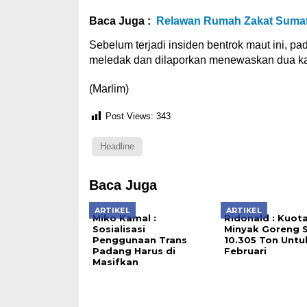
Baca Juga :
Relawan Rumah Zakat Sumate
Sebelum terjadi insiden bentrok maut ini, 
meledak dan dilaporkan menewaskan dua ka
(Marlim)
Post Views:
343
Headline
Baca Juga
ARTIKEL
ARTIKEL
Miko Kamal :
Ridonald : Kuot
Sosialisasi
Minyak Goreng 
Penggunaan Trans
10.305 Ton Untu
Padang Harus di
Februari
Masifkan