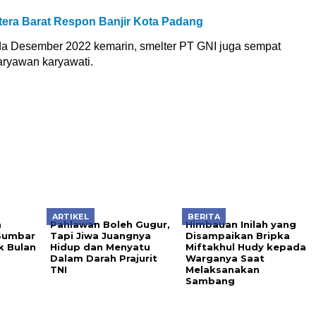
ra Barat Respon Banjir Kota Padang
pada Desember 2022 kemarin, smelter PT GNI juga sempat
ryawan karyawati.
ARTIKEL
BERITA
a
Pahlawan Boleh Gugur,
Himbauan Inilah yang
Sumbar
Tapi Jiwa Juangnya
Disampaikan Bripka
k Bulan
Hidup dan Menyatu
Miftakhul Hudy kepada
Dalam Darah Prajurit
Warganya Saat
TNI
Melaksanakan
Sambang