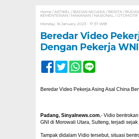
Home /
ARTIKEL
/
BADAN NEGARA
/
BERITA
/
BUDAY
KEMENTERIAN
/
MAKANAN
/
NASIONAL
/
OTOMOTIF
Monday, 16 January 2023 - 17:37 WIB
Beredar Video Peker
Dengan Pekerja WNI
Beredar Video Pekerja Asing Asal China B
Padang, Sinyalnews.com
,- Vidio bentroka
GNI di Morowali Utara, Sulteng, terjadi seja
Tampak didalam Vidio tersebut, situasi ben