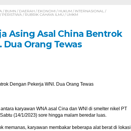
A
/
BUMN
/
DAERAH
/
EKONOMI
/
HUKUM
/
INTERNASIONAL
/
/
PERISTIWA
/
RUBRIK CAHAYA ILMU
/
UMKM
ja Asing Asal China Bentrok
. Dua Orang Tewas
entrok Dengan Pekerja WNI. Dua Orang Tewas
n antara karyawan WNA asal Cina dan WNI di smelter nikel PT
k Sabtu (14/1/2023) sore hingga malam beredar luas.
trok memanas, karyawan membakar beberapa alat berat di lokasi