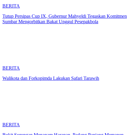
BERITA
Tutup Persipas Cup IX, Gubernur Mahyeldi Tegaskan Komitmen
Sumbar Mengorbitkan Bakat Unggul Pesepakbola
BERITA
Walikota dan Forkopimda Lakukan Safari Tarawih
BERITA
Bukit Surungan Menanam Harapan, Padang Panjang Memanen