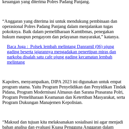
keuangan yang diterima Polres Padang Panjang.
“Anggaran yang diterima ini untuk mendukung pembinaan dan
operasional Polres Padang Panjang dalam menjalankan tugas
pokoknya. Baik dalam pemelilharaan Kamtibmas, penegakan
hukum maupun pengayom dan pelayanan masyarakat,” katanya.
Baca Juga :
Polsek lembah melintang Danramil (06) ujung
gading beserta jajarannya mengadakan penertipan miras dan
narkoba disalah satu cafe ujung gading kecamatan lembah
melintang
Kapolres, menyampaikan, DIPA 2023 ini digunakan untuk empat
program utama. Yaitu Program Penyelidikan dan Penyidikan Tindak
Pidana, Program Modernisasi Almasus dan Sarana Prasarana Polri,
Program Pemeliharaan Keamanan dan Ketertiban Masyarakat, serta
Program Dukungan Manajemen Kepolisian.
“Maksud dan tujuan kita melaksanakan sosialisasi ini agar menjadi
bahan analisa dan evaluasi Kuasa Pengguna Anggaran dalam