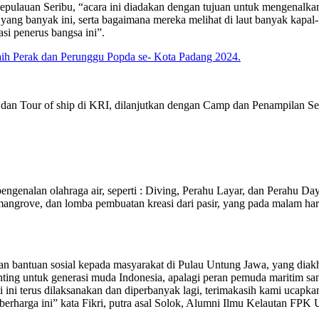
epulauan Seribu, “acara ini diadakan dengan tujuan untuk mengenalka
yang banyak ini, serta bagaimana mereka melihat di laut banyak kapal-k
si penerus bangsa ini”.
ih Perak dan Perunggu Popda se- Kota Padang 2024.
n Tour of ship di KRI, dilanjutkan dengan Camp dan Penampilan Seni
pengenalan olahraga air, seperti : Diving, Perahu Layar, dan Perahu D
ngrove, dan lomba pembuatan kreasi dari pasir, yang pada malam hari
ahan bantuan sosial kepada masyarakat di Pulau Untung Jawa, yang dia
ing untuk generasi muda Indonesia, apalagi peran pemuda maritim sa
ti ini terus dilaksanakan dan diperbanyak lagi, terimakasih kami u
rharga ini” kata Fikri, putra asal Solok, Alumni Ilmu Kelautan FPK