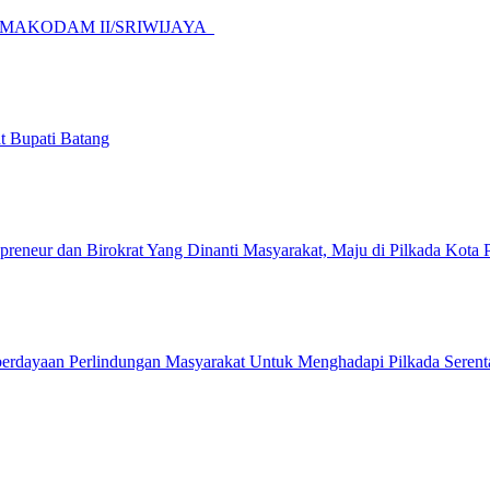
sama di MAKODAM II/SRIWIJAYA
 Bupati Batang
ur dan Birokrat Yang Dinanti Masyarakat, Maju di Pilkada Kota 
emberdayaan Perlindungan Masyarakat Untuk Menghadapi Pilkada Seren