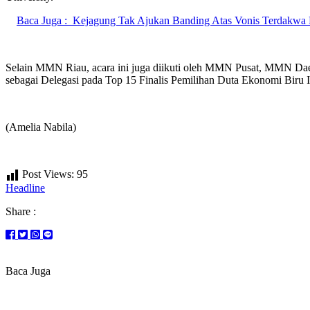
Baca Juga :
Kejagung Tak Ajukan Banding Atas Vonis Terdakwa R
Selain MMN Riau, acara ini juga diikuti oleh MMN Pusat, MMN Dae
sebagai Delegasi pada Top 15 Finalis Pemilihan Duta Ekonomi Biru 
(Amelia Nabila)
Post Views:
95
Headline
Share :
Baca Juga