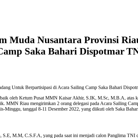
im Muda Nusantara Provinsi Ri
ng Camp Saka Bahari Dispotmar T
dang Untuk Berpartisipasi di Acara Sailing Camp Saka Bahari Dispo
ik oleh Ketum Pusat MMN Kaisar Akhir, S.IK, M.Sc, M.B.A, atas keak
aik. MMN Riau mengirimkan 2 orang delegasi pada Acara Sailing Camp S
amis-Minggu, tanggal 8-11 Desember 2022, yang diikuti oleh Saka Bah
, M.M, C.S.F.A, yang pada saat ini menjadi calon Panglima TNI di D