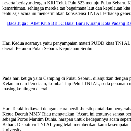
peserta berlayar dengan KRI Teluk Palu 523 menuju Pulau Sebaru, K
kemaritiman, sehingga mereka tau bagaimana laut dan kepulauan kita 
tentu saja acara ini mencerminkan konsistensi TNI AL terhadap genera
Baca Juga :
Atlet Klub BBTC Balai Baru Kuranji Kota Padang Ra
Hari Kedua acaranya yaitu penyampaian materi PUDD khas TNI AL da
daerah Perairan Pulau Sebaru, Kepulauan Seribu.
Pada hari ketiga yaitu Camping di Pulau Sebaru, dilanjutkan dengan 
Kelautan dan Pemetaan, Lomba Tiup Peluit TNI AL, serta penanam ma
masing kontingen daerah.
Hari Terakhir diawali dengan acara bersih-bersih pantai dan penyer
Ketua Daerah MMN Riau mengatakan “Acara ini tentunya sangat pent
sebagai Poros Maritim Dunia, harapan untuk kedepannya acara seper
Bahari, Dispotmar TNI AL yang telah memberikan kami kesempatan be
University.