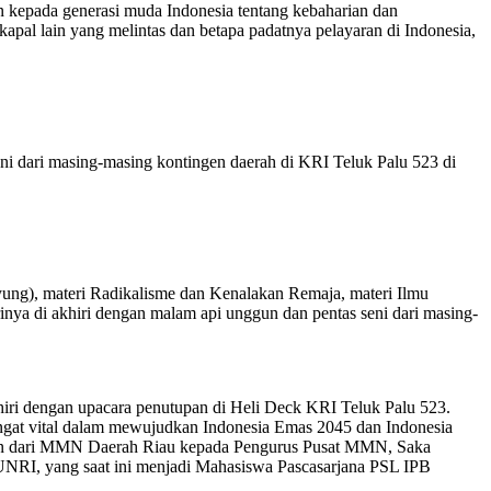
n kepada generasi muda Indonesia tentang kebaharian dan
apal lain yang melintas dan betapa padatnya pelayaran di Indonesia,
 dari masing-masing kontingen daerah di KRI Teluk Palu 523 di
ayung), materi Radikalisme dan Kenalakan Remaja, materi Ilmu
nya di akhiri dengan malam api unggun dan pentas seni dari masing-
khiri dengan upacara penutupan di Heli Deck KRI Teluk Palu 523.
ngat vital dalam mewujudkan Indonesia Emas 2045 dan Indonesia
capkan dari MMN Daerah Riau kepada Pengurus Pusat MMN, Saka
 UNRI, yang saat ini menjadi Mahasiswa Pascasarjana PSL IPB