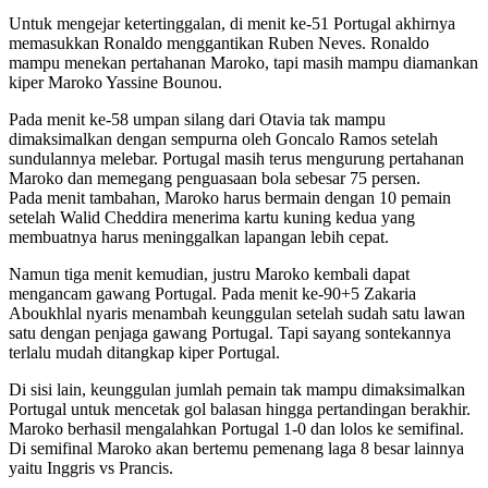
Untuk mengejar ketertinggalan, di menit ke-51 Portugal akhirnya
memasukkan Ronaldo menggantikan Ruben Neves. Ronaldo
mampu menekan pertahanan Maroko, tapi masih mampu diamankan
kiper Maroko Yassine Bounou.
Pada menit ke-58 umpan silang dari Otavia tak mampu
dimaksimalkan dengan sempurna oleh Goncalo Ramos setelah
sundulannya melebar. Portugal masih terus mengurung pertahanan
Maroko dan memegang penguasaan bola sebesar 75 persen.
Pada menit tambahan, Maroko harus bermain dengan 10 pemain
setelah Walid Cheddira menerima kartu kuning kedua yang
membuatnya harus meninggalkan lapangan lebih cepat.
Namun tiga menit kemudian, justru Maroko kembali dapat
mengancam gawang Portugal. Pada menit ke-90+5 Zakaria
Aboukhlal nyaris menambah keunggulan setelah sudah satu lawan
satu dengan penjaga gawang Portugal. Tapi sayang sontekannya
terlalu mudah ditangkap kiper Portugal.
Di sisi lain, keunggulan jumlah pemain tak mampu dimaksimalkan
Portugal untuk mencetak gol balasan hingga pertandingan berakhir.
Maroko berhasil mengalahkan Portugal 1-0 dan lolos ke semifinal.
Di semifinal Maroko akan bertemu pemenang laga 8 besar lainnya
yaitu Inggris vs Prancis.