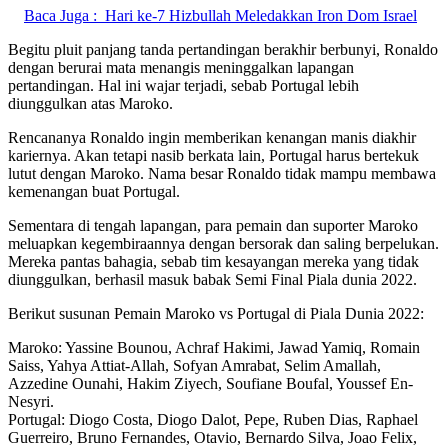
Baca Juga :
Hari ke-7 Hizbullah Meledakkan Iron Dom Israel
Begitu pluit panjang tanda pertandingan berakhir berbunyi, Ronaldo
dengan berurai mata menangis meninggalkan lapangan
pertandingan. Hal ini wajar terjadi, sebab Portugal lebih
diunggulkan atas Maroko.
Rencananya Ronaldo ingin memberikan kenangan manis diakhir
kariernya. Akan tetapi nasib berkata lain, Portugal harus bertekuk
lutut dengan Maroko. Nama besar Ronaldo tidak mampu membawa
kemenangan buat Portugal.
Sementara di tengah lapangan, para pemain dan suporter Maroko
meluapkan kegembiraannya dengan bersorak dan saling berpelukan.
Mereka pantas bahagia, sebab tim kesayangan mereka yang tidak
diunggulkan, berhasil masuk babak Semi Final Piala dunia 2022.
Berikut susunan Pemain Maroko vs Portugal di Piala Dunia 2022:
Maroko: Yassine Bounou, Achraf Hakimi, Jawad Yamiq, Romain
Saiss, Yahya Attiat-Allah, Sofyan Amrabat, Selim Amallah,
Azzedine Ounahi, Hakim Ziyech, Soufiane Boufal, Youssef En-
Nesyri.
Portugal: Diogo Costa, Diogo Dalot, Pepe, Ruben Dias, Raphael
Guerreiro, Bruno Fernandes, Otavio, Bernardo Silva, Joao Felix,