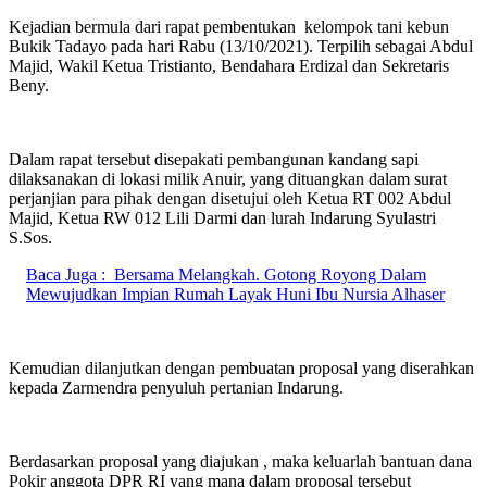
Kejadian bermula dari rapat pembentukan kelompok tani kebun
Bukik Tadayo pada hari Rabu (13/10/2021). Terpilih sebagai Abdul
Majid, Wakil Ketua Tristianto, Bendahara Erdizal dan Sekretaris
Beny.
Dalam rapat tersebut disepakati pembangunan kandang sapi
dilaksanakan di lokasi milik Anuir, yang dituangkan dalam surat
perjanjian para pihak dengan disetujui oleh Ketua RT 002 Abdul
Majid, Ketua RW 012 Lili Darmi dan lurah Indarung Syulastri
S.Sos.
Baca Juga :
Bersama Melangkah. Gotong Royong Dalam
Mewujudkan Impian Rumah Layak Huni Ibu Nursia Alhaser
Kemudian dilanjutkan dengan pembuatan proposal yang diserahkan
kepada Zarmendra penyuluh pertanian Indarung.
Berdasarkan proposal yang diajukan , maka keluarlah bantuan dana
Pokir anggota DPR RI yang mana dalam proposal tersebut