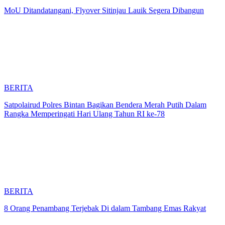
MoU Ditandatangani, Flyover Sitinjau Lauik Segera Dibangun
BERITA
Satpolairud Polres Bintan Bagikan Bendera Merah Putih Dalam
Rangka Memperingati Hari Ulang Tahun RI ke-78
BERITA
8 Orang Penambang Terjebak Di dalam Tambang Emas Rakyat