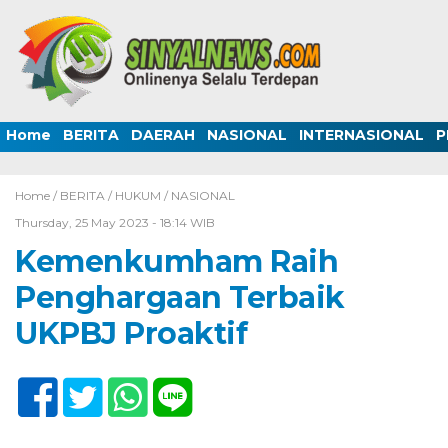
Home
BERITA
DAERAH
NASIONAL
INTERNASIONAL
P
Home /
BERITA
/
HUKUM
/
NASIONAL
Thursday, 25 May 2023 - 18:14 WIB
Kemenkumham Raih
Penghargaan Terbaik
UKPBJ Proaktif