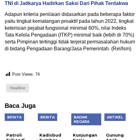
TNI di Jatikarya Hadirkan Saksi Dari Pihak Terdakwa
Adapun kriteria penilaian didasarkan pada beberapa faktor
yaitu tingkat kematangan proaktif pada tahun 2022, tingkat
keterisian pejabat fungsional minimal 60%, nilai Indeks
Tata Kelola Pengadaan (ITKP) minimal baik (lebih dr 70%)
serta Pimpinan tertinggi tidak terjerat permasalahan hukum
di bidang Pengadaan Barang/Jasa Pemerintah. (Rel/Ism)
Post Views:
74
Headline
Baca Juga
BERITA
BERITA
BADAN
ARTIKEL
Patroli
NEGARA
Srikandi
Polres
Kadisbud
Kunjungan
Gunung
Pekalongan
Sumbar,
Kerja
Anak