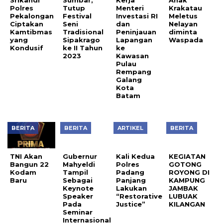
Ciptakan
Tutup
Menteri
Krakatau
Kamtibmas
Festival
Investasi RI
Meletus
yang
Seni
dan
Nelayan
Kondusif
Tradisional
Peninjauan
diminta
Sipakrago
Lapangan
Waspada
ke II Tahun
ke
2023
Kawasan
Pulau
Rempang
Galang
Kota
Batam
BERITA
BERITA
ARTIKEL
BERITA
TNI Akan
Gubernur
Kali Kedua
KEGIATAN
Bangun 22
Mahyeldi
Polres
GOTONG
Kodam
Tampil
Padang
ROYONG DI
Baru
Sebagai
Panjang
KAMPUNG
Keynote
Lakukan
JAMBAK
Speaker
“Restorative
LUBUAK
Pada
Justice”
KILANGAN
Seminar
Internasional