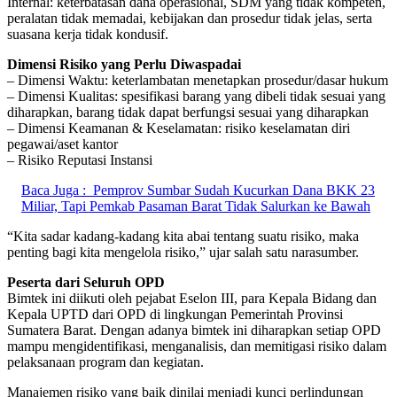
Internal: keterbatasan dana operasional, SDM yang tidak kompeten,
peralatan tidak memadai, kebijakan dan prosedur tidak jelas, serta
suasana kerja tidak kondusif.
Dimensi Risiko yang Perlu Diwaspadai
– Dimensi Waktu: keterlambatan menetapkan prosedur/dasar hukum
– Dimensi Kualitas: spesifikasi barang yang dibeli tidak sesuai yang
diharapkan, barang tidak dapat berfungsi sesuai yang diharapkan
– Dimensi Keamanan & Keselamatan: risiko keselamatan diri
pegawai/aset kantor
– Risiko Reputasi Instansi
Baca Juga :
Pemprov Sumbar Sudah Kucurkan Dana BKK 23
Miliar, Tapi Pemkab Pasaman Barat Tidak Salurkan ke Bawah
“Kita sadar kadang-kadang kita abai tentang suatu risiko, maka
penting bagi kita mengelola risiko,” ujar salah satu narasumber.
Peserta dari Seluruh OPD
Bimtek ini diikuti oleh pejabat Eselon III, para Kepala Bidang dan
Kepala UPTD dari OPD di lingkungan Pemerintah Provinsi
Sumatera Barat. Dengan adanya bimtek ini diharapkan setiap OPD
mampu mengidentifikasi, menganalisis, dan memitigasi risiko dalam
pelaksanaan program dan kegiatan.
Manajemen risiko yang baik dinilai menjadi kunci perlindungan