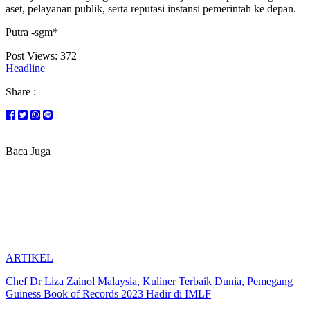
aset, pelayanan publik, serta reputasi instansi pemerintah ke depan.
Putra -sgm*
Post Views:
372
Headline
Share :
Baca Juga
ARTIKEL
Chef Dr Liza Zainol Malaysia, Kuliner Terbaik Dunia, Pemegang
Guiness Book of Records 2023 Hadir di IMLF