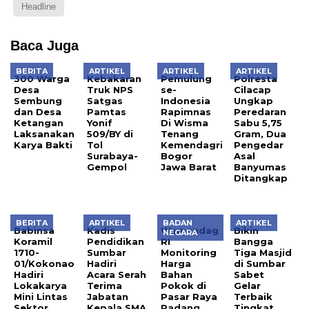
Headline
Baca Juga
BERITA
ARTIKEL
ARTIKEL
ARTIKEL
300 Warga
Kebakaran
Pemulung
Polresta
Desa
Truk NPS
se-
Cilacap
Sembung
Satgas
Indonesia
Ungkap
dan Desa
Pamtas
Rapimnas
Peredaran
Ketangan
Yonif
Di Wisma
Sabu 5,75
Laksanakan
509/BY di
Tenang
Gram, Dua
Karya Bakti
Tol
Kemendagri
Pengedar
Surabaya-
Bogor
Asal
Gempol
Jawa Barat
Banyumas
Ditangkap
BERITA
ARTIKEL
BADAN
ARTIKEL
Babinsa
Kadis
Wamendag
Bikin
NEGARA
Koramil
Pendidikan
RI
Bangga
1710-
Sumbar
Monitoring
Tiga Masjid
01/Kokonao
Hadiri
Harga
di Sumbar
Hadiri
Acara Serah
Bahan
Sabet
Lokakarya
Terima
Pokok di
Gelar
Mini Lintas
Jabatan
Pasar Raya
Terbaik
Sektor
Kepala SMA
Padang
Tingkat